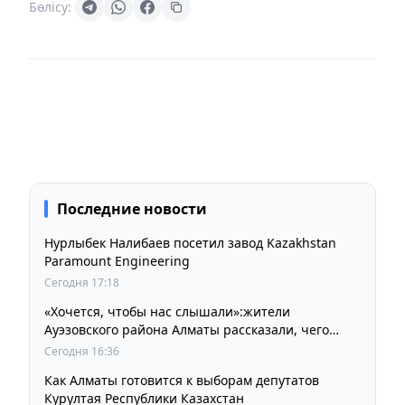
Бөлісу:
Последние новости
Нурлыбек Налибаев посетил завод Kazakhstan
Paramount Engineering
Сегодня 17:18
«Хочется, чтобы нас слышали»:жители
Ауэзовского района Алматы рассказали, чего
ждут от выборов депутатов Курултая
Сегодня 16:36
Как Алматы готовится к выборам депутатов
Курултая Республики Казахстан