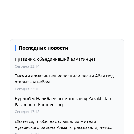
Последние новости
Праздник, объединивший алматинцев
Сегодня 22:14
Тысячи алматинцев исполнили песни Абая под
открытым небом
Сегодня 22:10
Нурлыбек Налибаев посетил завод Kazakhstan
Paramount Engineering
Сегодня 17:18
«Хочется, чтобы нас слышали»:жители
Ауэзовского района Алматы рассказали, чего
ждут от выборов депутатов Курултая