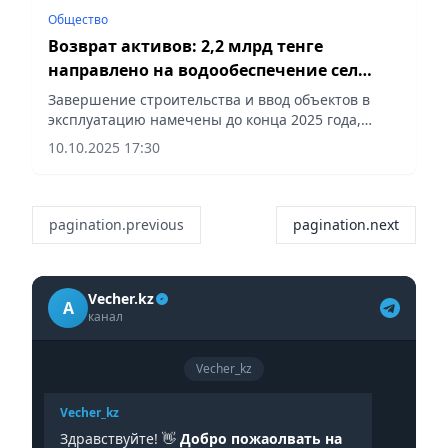
Общество
Возврат активов: 2,2 млрд тенге
направлено на водообеспечение сел
Кызылординской области
Завершение строительства и ввод объектов в
эксплуатацию намечены до конца 2025 года,
сообщает Vecher.kz.
10.10.2025 17:30
pagination.previous
pagination.next
Vecher.kz
A
канал
Vecher_kz
Vecher_kz
Здравствуйте! 👋
Добро пожаолвать на