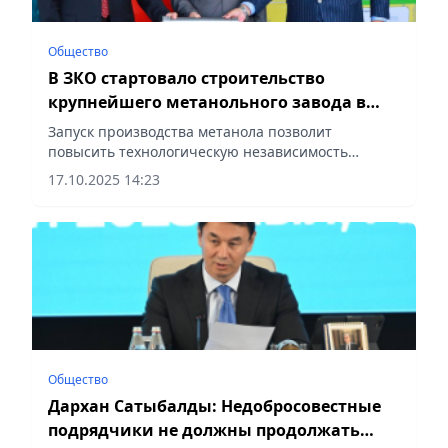
Общество
В ЗКО стартовало строительство
крупнейшего метанольного завода в
Казахстане
Запуск производства метанола позволит
повысить технологическую независимость
Казахстана и обеспечить более глубокую
17.10.2025 14:23
переработку газовых ресурсов, сообщает
Vecher.kz.
Общество
Дархан Сатыбалды: Недобросовестные
подрядчики не должны продолжать