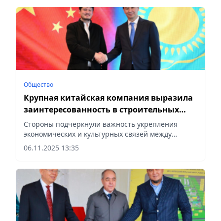
сообщает Vecher.kz.
Общество
Крупная китайская компания выразила
заинтересованность в строительных
проектах в Алматы
Стороны подчеркнули важность укрепления
экономических и культурных связей между
Казахстаном и Китаем, сообщает Vecher.kz.
06.11.2025 13:35