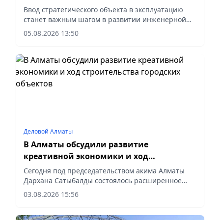
станцию "Аксай"
Ввод стратегического объекта в эксплуатацию
станет важным шагом в развитии инженерной
инфраструктуры района и позволит обеспечить
05.08.2026 13:50
растущее население качественной питьевой
водой на долгие годы вперед, – сообщает
корреспондент vapress.kz.
Деловой Алматы
В Алматы обсудили развитие
креативной экономики и ход
строительства городских объектов
Сегодня под председательством акима Алматы
Дархана Сатыбалды состоялось расширенное
аппаратное совещание. Первым вопросом на
03.08.2026 15:56
повестке дня были обозначены меры по
развитию креативной экономики Алматы. С
докладом выступила руководитель управления