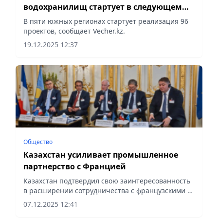
водохранилищ стартует в следующем
году при поддержке Исламского банка
В пяти южных регионах стартует реализация 96
развития
проектов, сообщает Vecher.kz.
19.12.2025 12:37
Общество
Казахстан усиливает промышленное
партнерство с Францией
Казахстан подтвердил свою заинтересованность
в расширении сотрудничества с французскими и
европейскими компаниями в сфере разведки,
07.12.2025 12:41
добычи и переработки критических минералов,