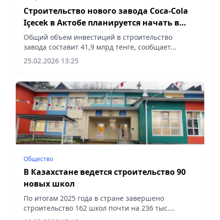
Строительство нового завода Coca-Cola
Içecek в Актобе планируется начать в
апреле
Общий объем инвестиций в строительство
завода составит 41,9 млрд тенге, сообщает
Vecher.kz.
25.02.2026 13:25
Общество
В Казахстане ведется строительство 90
новых школ
По итогам 2025 года в стране завершено
строительство 162 школ почти на 236 тыс.
ученических мест, сообщает Vecher.kz.