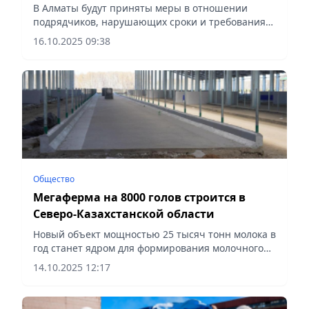
работать на проектах в Алматы
В Алматы будут приняты меры в отношении
подрядчиков, нарушающих сроки и требования
качества, сообщает Vecher.kz.
16.10.2025 09:38
Общество
Мегаферма на 8000 голов строится в
Северо-Казахстанской области
Новый объект мощностью 25 тысяч тонн молока в
год станет ядром для формирования молочного
кластера Северо-Казахстанской области,
14.10.2025 12:17
сообщает Vecher.kz.