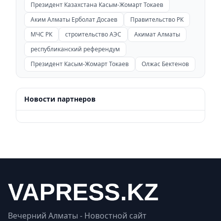
Президент Казахстана Касым-Жомарт Токаев
Аким Алматы Ерболат Досаев
Правительство РК
МЧС РК
строительство АЭС
Акимат Алматы
республиканский референдум
Президент Касым-Жомарт Токаев
Олжас Бектенов
Новости партнеров
Вечерний Алматы - Новостной сайт