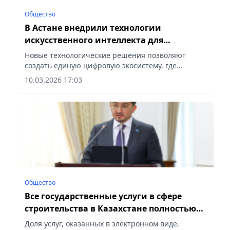
Общество
В Астане внедрили технологии
искусственного интеллекта для
контроля за ходом строительства
Новые технологические решения позволяют
создать единую цифровую экосистему, где
каждый объект получает свой цифровой паспорт,
10.03.2026 17:03
сообщает Vecher.kz.
Общество
Все государственные услуги в сфере
строительства в Казахстане полностью
переведены в онлайн-формат
Доля услуг, оказанных в электронном виде,