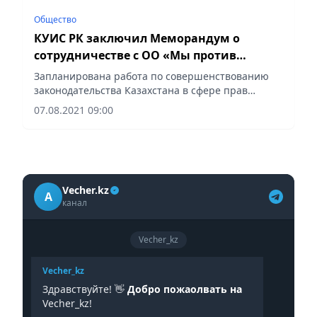
Общество
КУИС РК заключил Меморандум о
сотрудничестве с ОО «Мы против
пыток»
Запланирована работа по совершенствованию
законодательства Казахстана в сфере прав
заключенных.
07.08.2021 09:00
Vecher.kz
A
канал
Vecher_kz
Vecher_kz
Здравствуйте! 👋
Добро пожаолвать на
Vecher_kz!