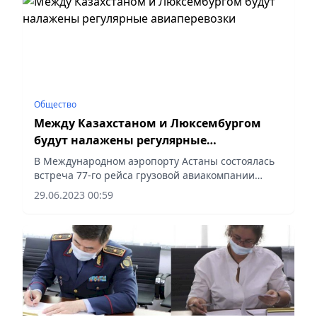
Общество
Между Казахстаном и Люксембургом
будут налажены регулярные
авиаперевозки
В Международном аэропорту Астаны состоялась
встреча 77-го рейса грузовой авиакомпании
Cargolux. По международной традиции
29.06.2023 00:59
прибывший самолет пропустили через водную
арку.