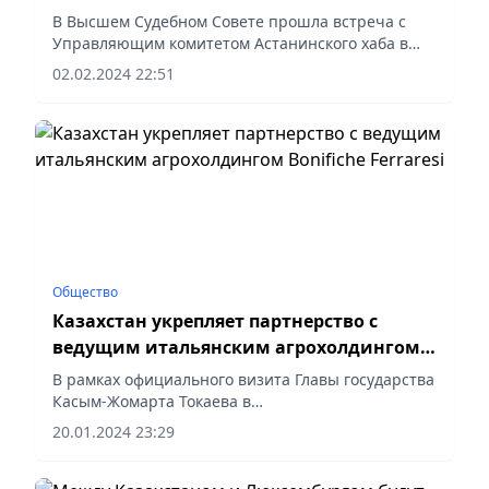
В Высшем Судебном Совете прошла встреча с
Управляющим комитетом Астанинского хаба в
сфере государственной службы.
02.02.2024 22:51
Общество
Казахстан укрепляет партнерство с
ведущим итальянским агрохолдингом
Bonifiche Ferraresi
В рамках официального визита Главы государства
Касым-Жомарта Токаева в
Итальянскую Республику состоялась
20.01.2024 23:29
встреча Министра сельского хозяйства
РК Айдарбека Сапарова с генеральным...