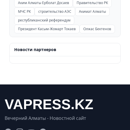
Аким Алматы Ерболат Досаев
Правительство РК
МЧС РК
строительство АЭС
Акимат Алматы
республиканский референдум
Президент Касым-Жомарт Токаев
Олжас Бектенов
Новости партнеров
Вечерний Алматы - Новостной сайт