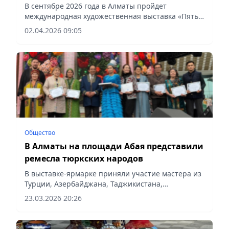
«зеленой» энергетики
В сентябре 2026 года в Алматы пройдет
международная художественная выставка «Пять
элементов: трансформации энергии» с участием
02.04.2026 09:05
художников из Германии, Китая, Казахстана и
стран Центральной Азии....
Общество
В Алматы на площади Абая представили
ремесла тюркских народов
В выставке-ярмарке приняли участие мастера из
Турции, Азербайджана, Таджикистана,
Узбекистана, Кыргызстана и Казахстана,
23.03.2026 20:26
сообщает Vecher.kz.