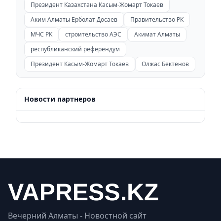
Президент Казахстана Касым-Жомарт Токаев
Аким Алматы Ерболат Досаев
Правительство РК
МЧС РК
строительство АЭС
Акимат Алматы
республиканский референдум
Президент Касым-Жомарт Токаев
Олжас Бектенов
Новости партнеров
Вечерний Алматы - Новостной сайт