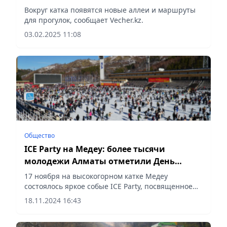
его реконструкции
Вокруг катка появятся новые аллеи и маршруты
для прогулок, сообщает Vecher.kz.
03.02.2025 11:08
Общество
ICE Party на Медеу: более тысячи
молодежи Алматы отметили День
студента
17 ноября на высокогорном катке Медеу
состоялось яркое собые ICE Party, посвященное
Международному дню студентов, сообщает
18.11.2024 16:43
Vecher.kz.