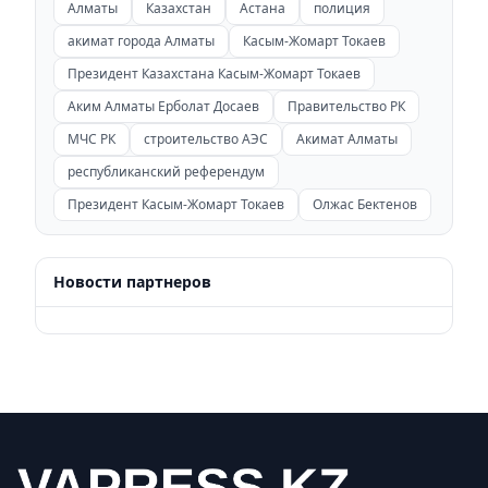
Алматы
Казахстан
Астана
полиция
акимат города Алматы
Касым-Жомарт Токаев
Президент Казахстана Касым-Жомарт Токаев
Аким Алматы Ерболат Досаев
Правительство РК
МЧС РК
строительство АЭС
Акимат Алматы
республиканский референдум
Президент Касым-Жомарт Токаев
Олжас Бектенов
Новости партнеров