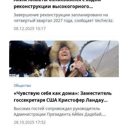
реконструкции высокогорного
спортивного комплекса «Медеу»
Завершение реконструкции запланировано на
четвертый квартал 2027 года, сообщает Vecher.kz.
08.12.2025 10:17
Общество
«Чувствую себя как дома»: Заместитель
госсекретаря США Кристофер Ландау
написал пост о Казахстане после визита
Высоких гостей сопровождал руководитель
в Алматы
Администрации Президента Айбек Дадебай,
сообщает Vecher.kz.
28.10.2025 17:52