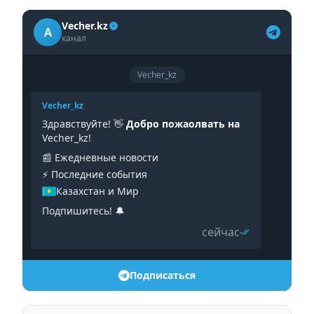
Vecher.kz
A
канал
Vecher_kz
Vecher_kz
Здравствуйте! 👋
Добро пожаолвать на
Vecher_kz!
📰 Ежедневные новости
⚡️ Последние события
Казахстан и Мир
Подпишитесь! 🔔
сейчас
Подписаться