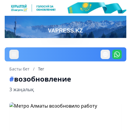
Басты бет
/
Тег
#
возобновление
3 жаңалық