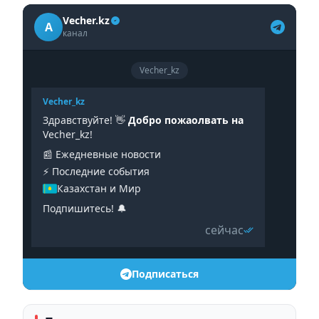
Vecher.kz
A
канал
Vecher_kz
Vecher_kz
Здравствуйте! 👋
Добро пожаолвать на
Vecher_kz!
📰 Ежедневные новости
⚡️ Последние события
Казахстан и Мир
Подпишитесь! 🔔
сейчас
Подписаться