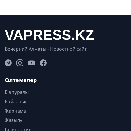
Вечерний Алматы - Новостной сайт
Сілтемелер
Біз туралы
Байланыс
Жарнама
Жазылу
Газет архиві