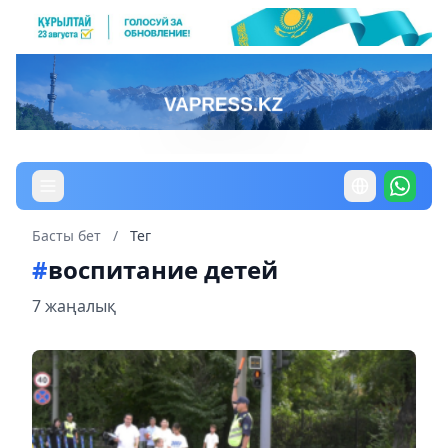
Басты бет
/
Тег
#
воспитание детей
7 жаңалық