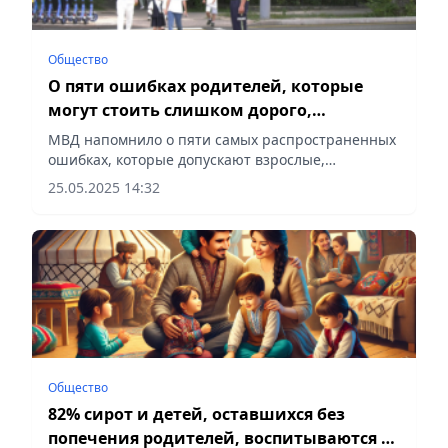
Общество
О пяти ошибках родителей, которые
могут стоить слишком дорого,
напомнили в МВД РК
МВД напомнило о пяти самых распространенных
ошибках, которые допускают взрослые,
сообщает Vecher.kz.
25.05.2025 14:32
Общество
82% сирот и детей, оставшихся без
попечения родителей, воспитываются в