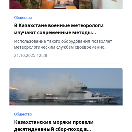
Общество
В Казахстане военные метеорологи
изучают современные методы
прогнозирования погоды
Использование такого оборудования позволяет
метеорологическим службам своевременно
информировать лётчиков о фактической
21.10.2025 12:28
погодной обстановке, сообщает Vecher.kz.
Общество
Казахстанские моряки провели
десятидневный сбор-поход в