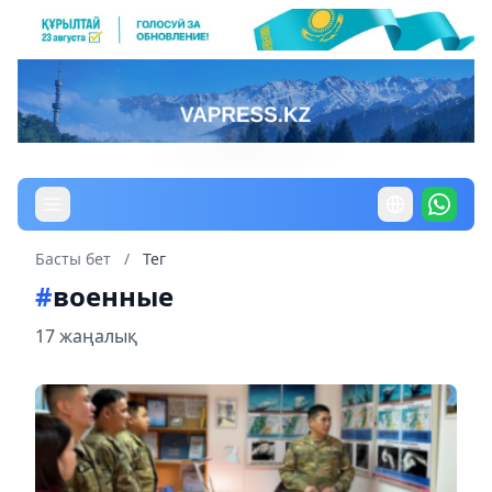
Басты бет
/
Тег
#
военные
17 жаңалық