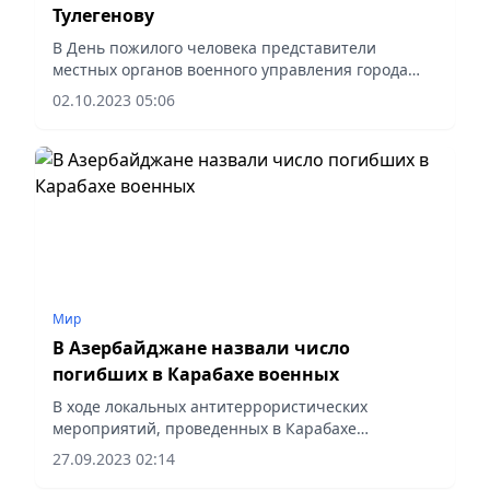
Тулегенову
В День пожилого человека представители
местных органов военного управления города
Алматы посетили Народную артистку СССР,
02.10.2023 05:06
известную исполнительницу народных и
эстрадных песен, опытного педагога...
Мир
В Азербайджане назвали число
погибших в Карабахе военных
В ходе локальных антитеррористических
мероприятий, проведенных в Карабахе
Вооруженными силами Азербайджана 19-20
27.09.2023 02:14
сентября, погибли 192 военнослужащих. Об этом