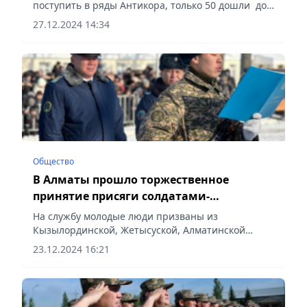
поступить в ряды Антикора, только 50 дошли до
финала, сообщает Vecher.kz.
27.12.2024 14:34
Общество
В Алматы прошло торжественное
принятие присяги солдатами-
срочниками
На службу молодые люди призваны из
Кызылординской, Жетысуской, Алматинской
областей и города Алматы, сообщает Vecher.kz.
23.12.2024 16:21