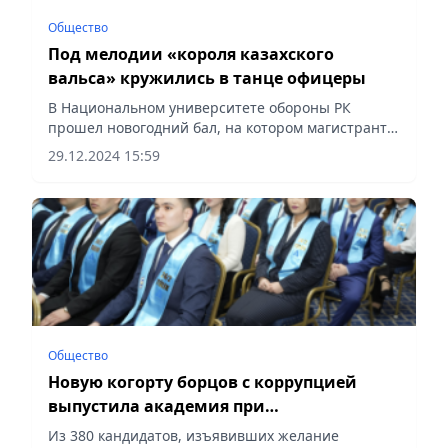
Общество
Под мелодии «короля казахского
вальса» кружились в танце офицеры
В Национальном университете обороны РК
прошел новогодний бал, на котором магистранты
и преподаватели вуза танцевали под мелодии
29.12.2024 15:59
великого казахского композитора Шамши
Калдаякова, сообщает Vecher.kz.
Общество
Новую когорту борцов с коррупцией
выпустила академия при
Генпрокуратуре
Из 380 кандидатов, изъявивших желание