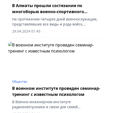
В Алматы прошли состязания по
многоборью военно-спортивного
комплекса
На протяжении четырех дней военнослужащие,
представлявшие все виды и рода войск,
региональные командования Вооруженных сил, а
29.04.2024 01:43
также высшие военные учебные заведения,
боролись за право стать...
Общество
В военном институте проведен семинар-
тренинг с известным психологом
В Военно-инженерном институте
радиоэлектроники и связи для семей
военнослужащих проведен семинар-тренинг с