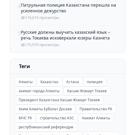
Патрульная полиция Казахстана перешла на
4
усиленное дежурство
174,610 просмотры
Русские должны выучить казахский язык –
5
речь Токаева исковеркали юзеры Казнета
170,970 просмотры
Теги
Алматы
Казахстан
Астана
полиция
акимат города Алматы
Касым-Жомарт Токаев
Президент Казахстана Касым-Жомарт Токаев
Аким Алматы Ерболат Досаев
Правительство РК
МЧС РК
строительство АЭС
Акимат Алматы
республиканский референдум