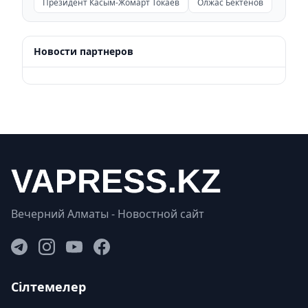
Президент Касым-Жомарт Токаев
Олжас Бектенов
Новости партнеров
Вечерний Алматы - Новостной сайт
Сілтемелер