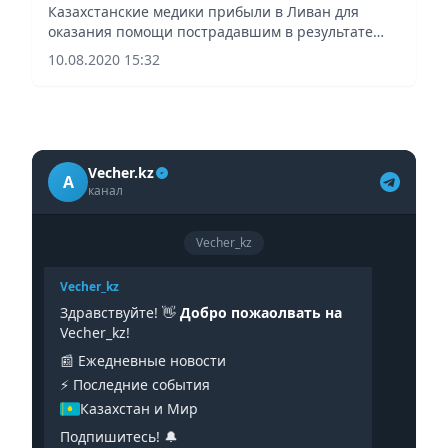
Казахстанские медики прибыли в Ливан для
оказания помощи пострадавшим в результате
взрыва в порту Бейрута.
10.08.2020 15:32
Vecher.kz
A
канал
Vecher_kz
Vecher_kz
Здравствуйте! 👋
Добро пожаолвать на
Vecher_kz!
📰 Ежедневные новости
⚡️ Последние события
Казахстан и Мир
Подпишитесь! 🔔