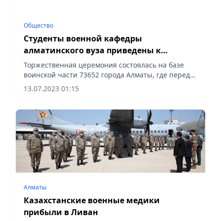
Общество
Студенты военной кафедры
алматинского вуза приведены к
военной присяге
Торжественная церемония состоялась на базе
воинской части 73652 города Алматы, где перед
присягой студенты Международного
13.07.2023 01:15
университета информационных технологий
практически закрепили полученные...
Алматы
Казахстанские военные медики
прибыли в Ливан