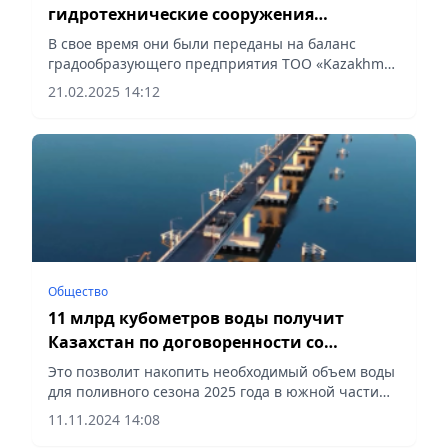
гидротехнические сооружения
Кенгирского водохранилища
В свое время они были переданы на баланс
градообразующего предприятия ТОО «Kazakhmys
Distribution», сообщает Vecher.kz.
21.02.2025 14:12
Общество
11 млрд кубометров воды получит
Казахстан по договоренности со
странами Центральной Азии
Это позволит накопить необходимый объем воды
для поливного сезона 2025 года в южной части
страны, сообщает Vecher.kz. Около 11 млрд
11.11.2024 14:08
кубометров воды получит Казахстан по реке