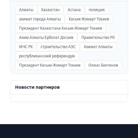
Алматы
Казахстан
Астана
полиция
акимат города Алматы
Касым-Жомарт Токаев
Президент Казахстана Касым-Жомарт Токаев
Аким Алматы Ерболат Досаев
Правительство РК
МЧС РК
строительство АЭС
Акимат Алматы
республиканский референдум
Президент Касым-Жомарт Токаев
Олжас Бектенов
Новости партнеров