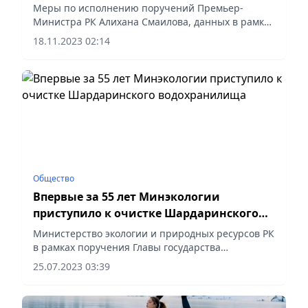
Правительстве
Меры по исполнению поручений Премьер-
Министра РК Алихана Смаилова, данных в рамках
рабочей поездки в Восточно-Казахстанскую
18.11.2023 02:14
область 6 октября, рассмотрены на совещании в
Правительстве, сообщает...
Общество
Впервые за 55 лет Минэкологии
приступило к очистке Шардаринского
водохранилища
Министерство экологии и природных ресурсов РК
в рамках поручения Главы государства
приступило к очистке дна Шардаринского
25.07.2023 03:39
водохранилища.