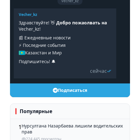
Vecher_kz
Vecher_kz
Здравствуйте! 👋
Добро пожаолвать на
Vecher_kz!
📰 Ежедневные новости
⚡️ Последние события
Казахстан и Мир
Подпишитесь! 🔔
сейчас
Подписаться
Популярные
Нурсултана Назарбаева лишили водительских
1
прав
224,445 просмотры