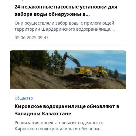
24 незаконные насосные установки для
забора воды обнаружены в
Туркестанской области
Они осуществляли забор воды с прилегающей
территории Шардаринского водохранилища,
сообщает Vecher.kz.
02.06.2025 09:47
Общество
Кировское водохранилище обновляют в
Западном Казахстане
Реализация проекта повысит надежность
Кировского водохранилища и обеспечит
бесперебойную подачу поливной воды