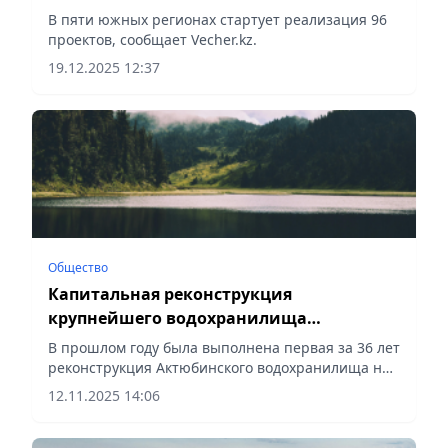
году при поддержке Исламского банка
В пяти южных регионах стартует реализация 96
развития
проектов, сообщает Vecher.kz.
19.12.2025 12:37
Общество
Капитальная реконструкция
крупнейшего водохранилища
Актюбинской области стартует в
В прошлом году была выполнена первая за 36 лет
следующем году
реконструкция Актюбинского водохранилища на
реке Илек, сообщает Vecher.kz.
12.11.2025 14:06