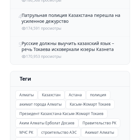
186,568 просмотры
Патрульная полиция Казахстана перешла на
4
усиленное дежурство
174,591 просмотры
Русские должны выучить казахский язык –
5
речь Токаева исковеркали юзеры Казнета
170,953 просмотры
Теги
Алматы
Казахстан
Астана
полиция
акимат города Алматы
Касым-Жомарт Токаев
Президент Казахстана Касым-Жомарт Токаев
Аким Алматы Ерболат Досаев
Правительство РК
МЧС РК
строительство АЭС
Акимат Алматы