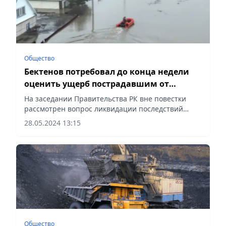
Общество
Бектенов потребовал до конца недели
оценить ущерб пострадавшим от
паводков
На заседании Правительства РК вне повестки
рассмотрен вопрос ликвидации последствий
паводков в Казахстане, сообщает Vecher.kz.
28.05.2024 13:15
Общество