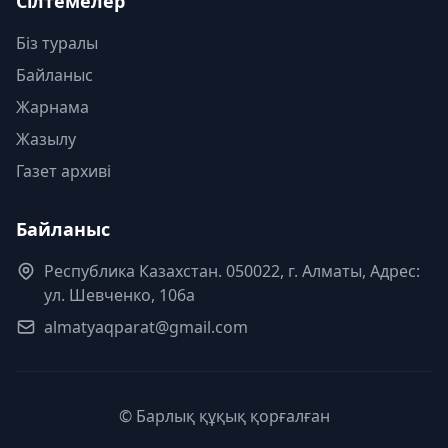
Сілтемелер
Біз туралы
Байланыс
Жарнама
Жазылу
Газет архиві
Байланыс
Республика Казахстан. 050022, г. Алматы, Адрес:
ул. Шевченко, 106а
almatyaqparat@gmail.com
© Барлық құқық қорғалған