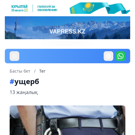
Басты бет
/
Тег
#
ущерб
13 жаңалық