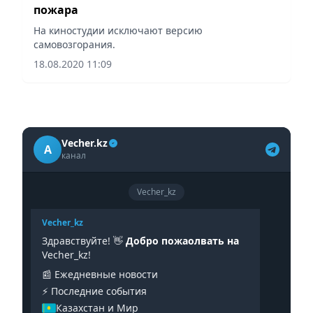
пожара
На киностудии исключают версию
самовозгорания.
18.08.2020 11:09
Vecher.kz
A
канал
Vecher_kz
Vecher_kz
Здравствуйте! 👋
Добро пожаолвать на
Vecher_kz!
📰 Ежедневные новости
⚡️ Последние события
Казахстан и Мир