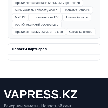
Президент Казахстана Касым-Жомарт Токаев
Аким Алматы Ерболат Досаев
Правительство РК
МЧС РК
строительство АЭС
Акимат Алматы
республиканский референдум
Президент Касым-Жомарт Токаев
Олжас Бектенов
Новости партнеров
Вечерний Алматы - Новостной сайт