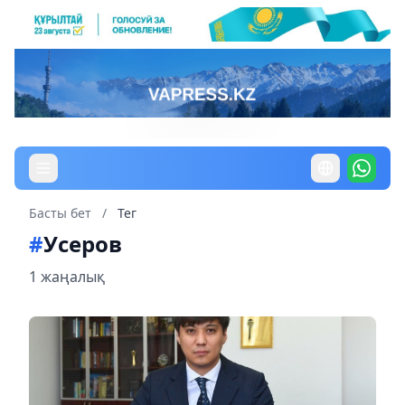
Басты бет
/
Тег
#
Усеров
1 жаңалық