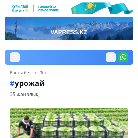
Басты бет
/
Тег
#
урожай
35 жаңалық