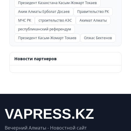
Президент Казахстана Касым-Жомарт Токаев
Аким Алматы Ерболат Досаев
Правительство РК
МЧС РК
строительство АЭС
Акимат Алматы
республиканский референдум
Президент Касым-Жомарт Токаев
Олжас Бектенов
Новости партнеров
Вечерний Алматы - Новостной сайт