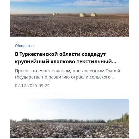
Общество
В Туркестанской области создадут
крупнейший хлопково-текстильный
кластер полного цикла
Проект отвечает задачам, поставленным Главой
государства по развитию отрасли сельского
хозяйства и внедрению передовых
02.12.2025 09:24
агротехнологий, сообщает Vecher.kz.