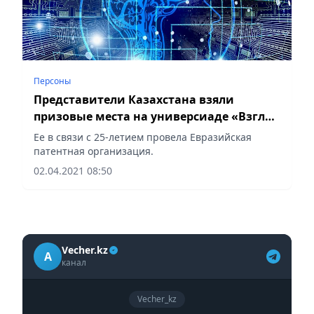
Персоны
Представители Казахстана взяли
призовые места на универсиаде «Взгляд
в будущее»
Ее в связи с 25-летием провела Евразийская
патентная организация.
02.04.2021 08:50
Vecher.kz
A
канал
Vecher_kz