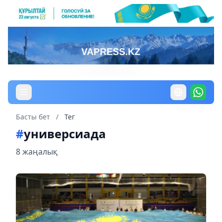
Басты бет
/
Тег
#
универсиада
8 жаңалық