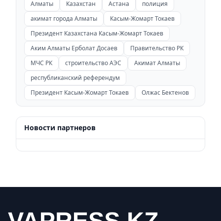
Алматы
Казахстан
Астана
полиция
акимат города Алматы
Касым-Жомарт Токаев
Президент Казахстана Касым-Жомарт Токаев
Аким Алматы Ерболат Досаев
Правительство РК
МЧС РК
строительство АЭС
Акимат Алматы
республиканский референдум
Президент Касым-Жомарт Токаев
Олжас Бектенов
Новости партнеров