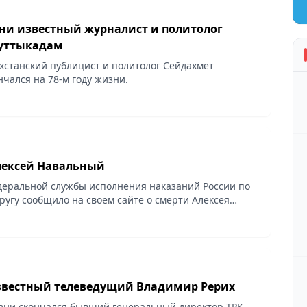
ни известный журналист и политолог
Куттыкадам
хстанский публицист и политолог Сейдахмет
нчался на 78-м году жизни.
лексей Навальный
еральной службы исполнения наказаний России по
ругу сообщило на своем сайте о смерти Алексея
бщает interfax.ru.
звестный телеведущий Владимир Рерих
изни скончался бывший генеральный директор ТРК