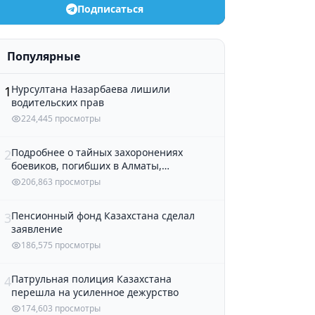
Подписаться
Популярные
Нурсултана Назарбаева лишили
1
водительских прав
224,445 просмотры
Подробнее о тайных захоронениях
2
боевиков, погибших в Алматы,
рассказали в полиции
206,863 просмотры
Пенсионный фонд Казахстана сделал
3
заявление
186,575 просмотры
Патрульная полиция Казахстана
4
перешла на усиленное дежурство
174,603 просмотры