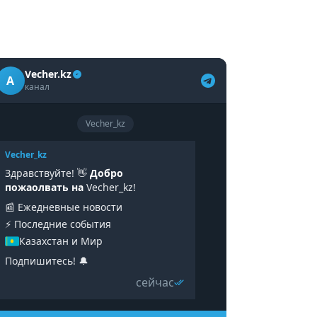
Vecher.kz
A
канал
Vecher_kz
Vecher_kz
Здравствуйте! 👋
Добро
пожаолвать на
Vecher_kz!
📰 Ежедневные новости
⚡️ Последние события
Казахстан и Мир
Подпишитесь! 🔔
сейчас