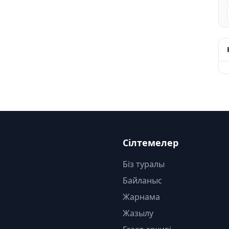
Сілтемелер
Біз туралы
Байланыс
Жарнама
Жазылу