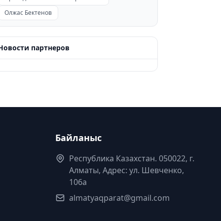
Олжас Бектенов
Новости партнеров
Байланыс
Республика Казахстан. 050022, г.
Алматы, Адрес: ул. Шевченко,
106а
almatyaqparat@gmail.com