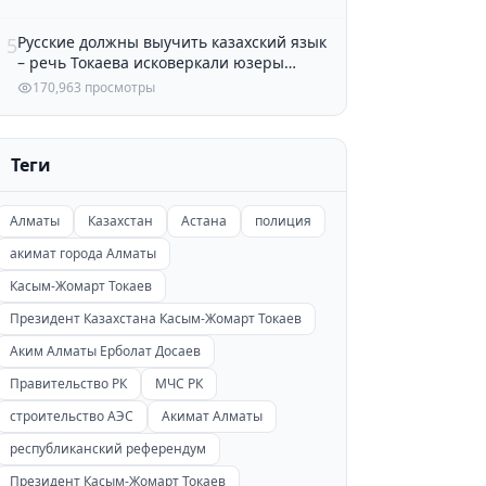
Русские должны выучить казахский язык
5
– речь Токаева исковеркали юзеры
Казнета
170,963 просмотры
Теги
Алматы
Казахстан
Астана
полиция
акимат города Алматы
Касым-Жомарт Токаев
Президент Казахстана Касым-Жомарт Токаев
Аким Алматы Ерболат Досаев
Правительство РК
МЧС РК
строительство АЭС
Акимат Алматы
республиканский референдум
Президент Касым-Жомарт Токаев