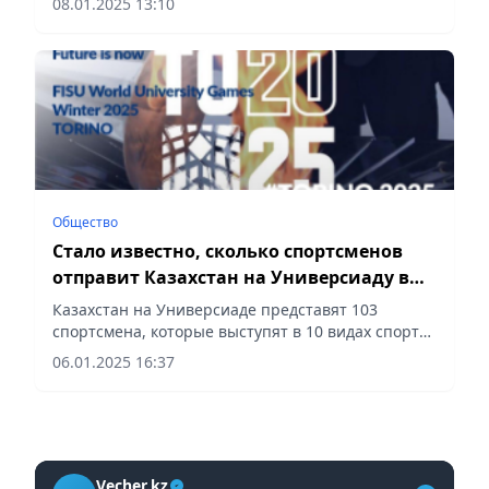
08.01.2025 13:10
Общество
Стало известно, сколько спортсменов
отправит Казахстан на Универсиаду в
Турин
Казахстан на Универсиаде представят 103
спортсмена, которые выступят в 10 видах спорта,
сообщает Vecher.kz.
06.01.2025 16:37
Vecher.kz