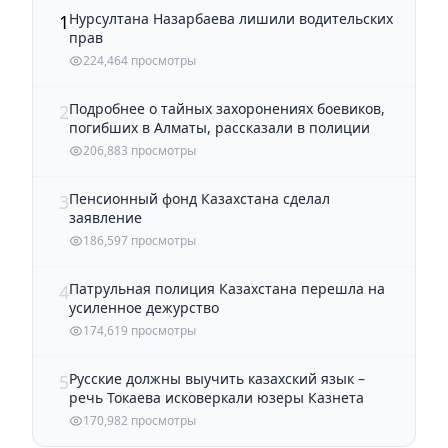
Нурсултана Назарбаева лишили водительских
1
прав
224,464 просмотры
Подробнее о тайных захоронениях боевиков,
2
погибших в Алматы, рассказали в полиции
206,883 просмотры
Пенсионный фонд Казахстана сделал
3
заявление
186,597 просмотры
Патрульная полиция Казахстана перешла на
4
усиленное дежурство
174,619 просмотры
Русские должны выучить казахский язык –
5
речь Токаева исковеркали юзеры Казнета
170,982 просмотры