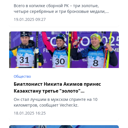
Всего в копилке сборной РК – три золотые,
четыре серебряные и три бронзовые медали,
сообщает Vecher.kz.
19.01.2025 09:27
Общество
Биатлонист Никита Акимов принес
Казахстану третье "золото"
Универсиады
Он стал лучшим в мужском спринте на 10
километров, сообщает Vecher.kz.
18.01.2025 16:25