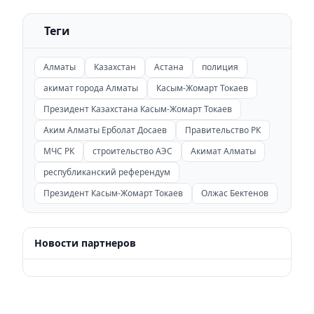
Теги
Алматы
Казахстан
Астана
полиция
акимат города Алматы
Касым-Жомарт Токаев
Президент Казахстана Касым-Жомарт Токаев
Аким Алматы Ерболат Досаев
Правительство РК
МЧС РК
строительство АЭС
Акимат Алматы
республиканский референдум
Президент Касым-Жомарт Токаев
Олжас Бектенов
Новости партнеров