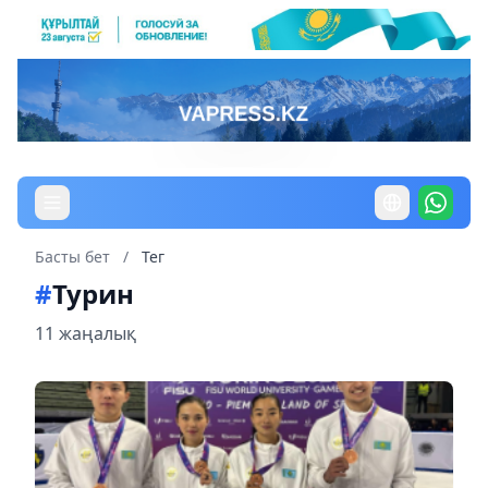
Басты бет
/
Тег
#
Турин
11 жаңалық