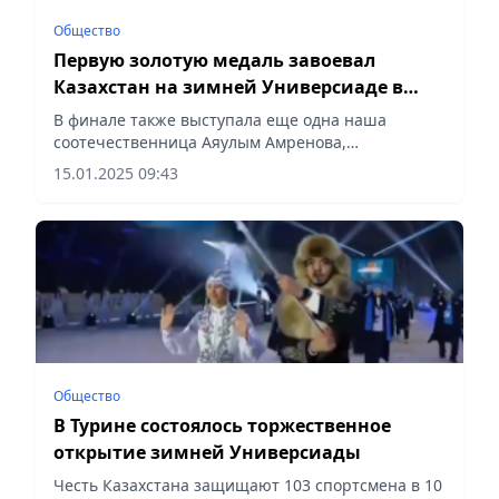
Общество
Первую золотую медаль завоевал
Казахстан на зимней Универсиаде в
Турине
В финале также выступала еще одна наша
соотечественница Аяулым Амренова,
сообщает Vecher.kz.
15.01.2025 09:43
Общество
В Турине состоялось торжественное
открытие зимней Универсиады
Честь Казахстана защищают 103 спортсмена в 10