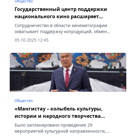
Общество
Государственный центр поддержки
национального кино расширяет
сотрудничество в рамках ТЮРКСОЙ
Сотрудничество в области кинематографии
охватывает поддержку копродукций, обмен
творческим опытом, укрепление гуманитарных
05.10.2025 12:45
связей, сообщает Vecher.kz.
Общество
«Мангистау – колыбель культуры,
истории и народного творчества
Казахстана» – генеральный секретарь
Было запланировано проведение 29
ТЮРКСОЙ
мероприятий культурной направленности,