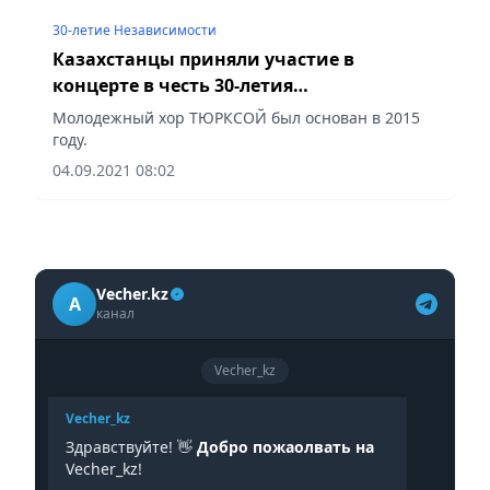
30-летие Независимости
Казахстанцы приняли участие в
концерте в честь 30-летия
независимости тюркских государств
Молодежный хор ТЮРКСОЙ был основан в 2015
году.
04.09.2021 08:02
Vecher.kz
A
канал
Vecher_kz
Vecher_kz
Здравствуйте! 👋
Добро пожаолвать на
Vecher_kz!