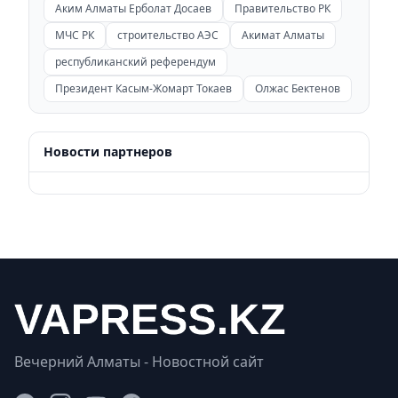
Аким Алматы Ерболат Досаев
Правительство РК
МЧС РК
строительство АЭС
Акимат Алматы
республиканский референдум
Президент Касым-Жомарт Токаев
Олжас Бектенов
Новости партнеров
Вечерний Алматы - Новостной сайт