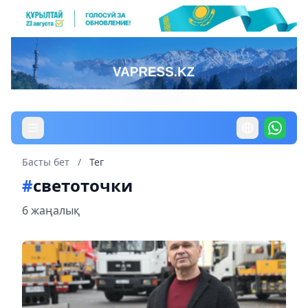
Басты бет
/
Тег
#
светоточки
6 жаңалық