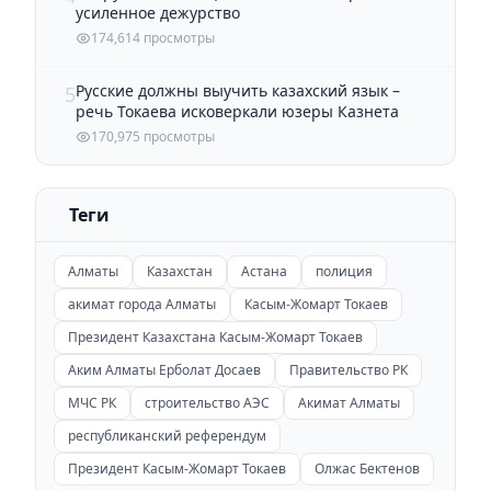
усиленное дежурство
174,614 просмотры
Русские должны выучить казахский язык –
5
речь Токаева исковеркали юзеры Казнета
170,975 просмотры
Теги
Алматы
Казахстан
Астана
полиция
акимат города Алматы
Касым-Жомарт Токаев
Президент Казахстана Касым-Жомарт Токаев
Аким Алматы Ерболат Досаев
Правительство РК
МЧС РК
строительство АЭС
Акимат Алматы
республиканский референдум
Президент Касым-Жомарт Токаев
Олжас Бектенов