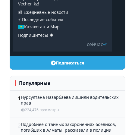
Vecher_kz!
📰 Ежедневные новости
⚡️ Последние события
Казахстан и Мир
Подпишитесь! 🔔
сейчас
Подписаться
Популярные
Нурсултана Назарбаева лишили водительских
1
прав
224,476 просмотры
Подробнее о тайных захоронениях боевиков,
2
погибших в Алматы, рассказали в полиции