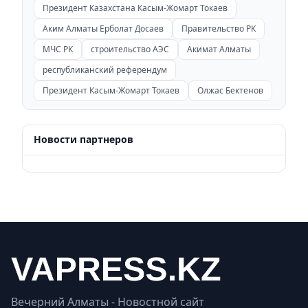
Президент Казахстана Касым-Жомарт Токаев
Аким Алматы Ерболат Досаев
Правительство РК
МЧС РК
строительство АЭС
Акимат Алматы
республиканский референдум
Президент Касым-Жомарт Токаев
Олжас Бектенов
Новости партнеров
Вечерний Алматы - Новостной сайт