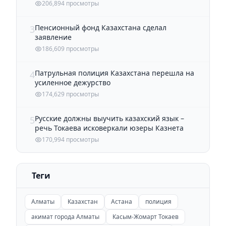
206,894 просмотры
Пенсионный фонд Казахстана сделал
3
заявление
186,609 просмотры
Патрульная полиция Казахстана перешла на
4
усиленное дежурство
174,629 просмотры
Русские должны выучить казахский язык –
5
речь Токаева исковеркали юзеры Казнета
170,994 просмотры
Теги
Алматы
Казахстан
Астана
полиция
акимат города Алматы
Касым-Жомарт Токаев