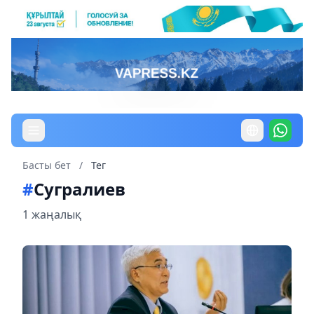
Басты бет
/
Тег
#
Сугралиев
1 жаңалық