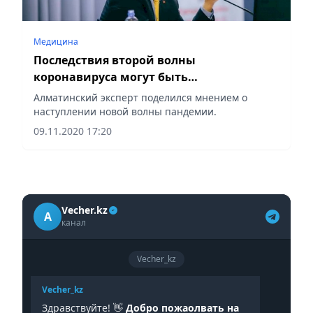
Медицина
Последствия второй волны
коронавируса могут быть
разрушительными
Алматинский эксперт поделился мнением о
наступлении новой волны пандемии.
09.11.2020 17:20
Vecher.kz
A
канал
Vecher_kz
Vecher_kz
Здравствуйте! 👋
Добро пожаолвать на