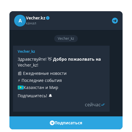
Vecher.kz
A
канал
Vecher_kz
Vecher_kz
Здравствуйте! 👋
Добро пожаолвать на
Vecher_kz!
📰 Ежедневные новости
⚡️ Последние события
Казахстан и Мир
Подпишитесь! 🔔
сейчас
Подписаться