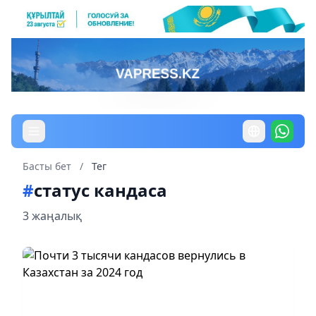
Басты бет
/
Тег
#
статус кандаса
3 жаңалық