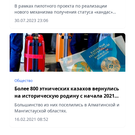
В рамках пилотного проекта по реализации
нового механизма получения статуса «кандас»
через загранучреждения МИД РК по принципу
30.07.2023 23:06
«единого окна» были приняты заявления от 1997
этнических казахов в...
Общество
Более 800 этнических казахов вернулись
на историческую родину с начала 2021
года
Большинство из них поселились в Алматинской и
Мангистауской областях.
16.02.2021 08:52