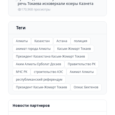
речь Токаева исковеркали юзеры Казнета
170,968 просмотры
Теги
Алматы
Казахстан
Астана
полиция
акимат города Алматы
Касым-Жомарт Токаев
Президент Казахстана Касым-Жомарт Токаев
Аким Алматы Ерболат Досаев
Правительство РК
МЧС РК
строительство АЭС
Акимат Алматы
республиканский референдум
Президент Касым-Жомарт Токаев
Олжас Бектенов
Новости партнеров