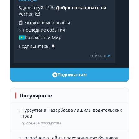
Здравствуйте! 👋
Добро пожаолвать на
Vecher_kz!
📰 Ежедневные новости
⚡️ Последние события
Казахстан и Мир
Подпишитесь! 🔔
сейчас
Подписаться
Популярные
Нурсултана Назарбаева лишили водительских
1
прав
224,454 просмотры
Подробнее о тайных захоронениях боевиков,
2