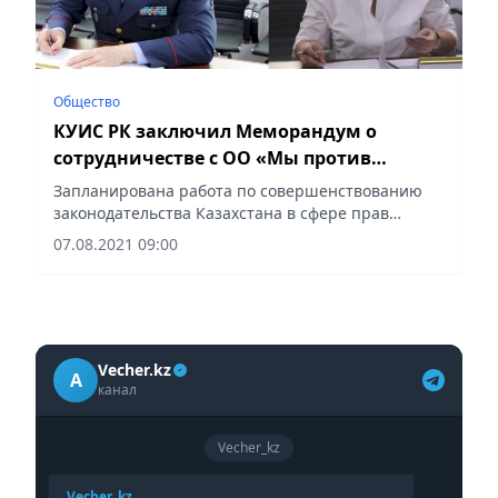
Общество
КУИС РК заключил Меморандум о
сотрудничестве с ОО «Мы против
пыток»
Запланирована работа по совершенствованию
законодательства Казахстана в сфере прав
заключенных.
07.08.2021 09:00
Vecher.kz
A
канал
Vecher_kz
Vecher_kz