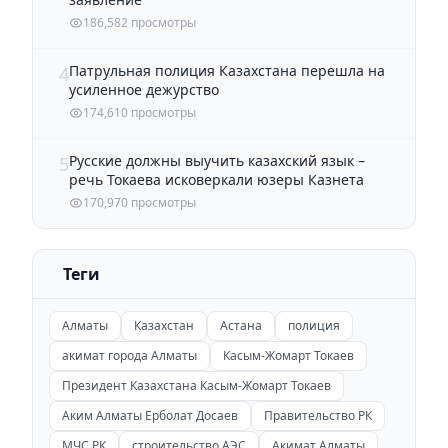
186,582 просмотры
Патрульная полиция Казахстана перешла на
4
усиленное дежурство
174,610 просмотры
Русские должны выучить казахский язык –
5
речь Токаева исковеркали юзеры Казнета
170,970 просмотры
Теги
Алматы
Казахстан
Астана
полиция
акимат города Алматы
Касым-Жомарт Токаев
Президент Казахстана Касым-Жомарт Токаев
Аким Алматы Ерболат Досаев
Правительство РК
МЧС РК
строительство АЭС
Акимат Алматы