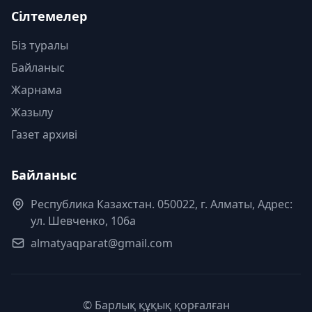
Сілтемелер
Біз туралы
Байланыс
Жарнама
Жазылу
Газет архиві
Байланыс
Республика Казахстан. 050022, г. Алматы, Адрес:
ул. Шевченко, 106а
almatyaqparat@gmail.com
© Барлық құқық қорғалған