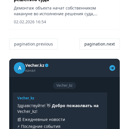
Демонтаж объекта начат собственником
накануне во исполнение решения суда,
сообщает Vecher.kz.
02.02.2026 16:54
pagination.previous
pagination.next
Vecher.kz
A
канал
Vecher_kz
Vecher_kz
Здравствуйте! 👋
Добро пожаолвать на
Vecher_kz!
📰 Ежедневные новости
⚡️ Последние события