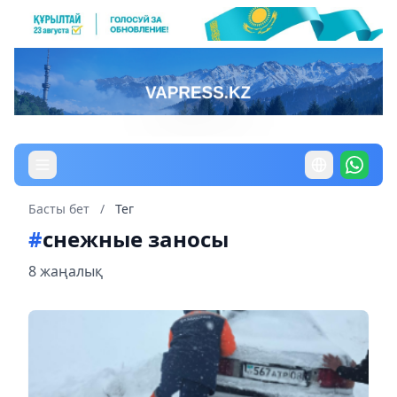
Басты бет
/
Тег
#
снежные заносы
8 жаңалық