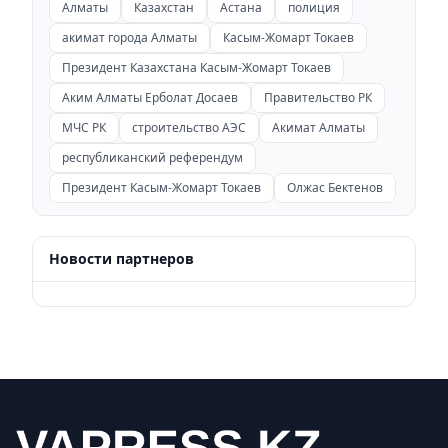
Алматы
Казахстан
Астана
полиция
акимат города Алматы
Касым-Жомарт Токаев
Президент Казахстана Касым-Жомарт Токаев
Аким Алматы Ерболат Досаев
Правительство РК
МЧС РК
строительство АЭС
Акимат Алматы
республиканский референдум
Президент Касым-Жомарт Токаев
Олжас Бектенов
Новости партнеров