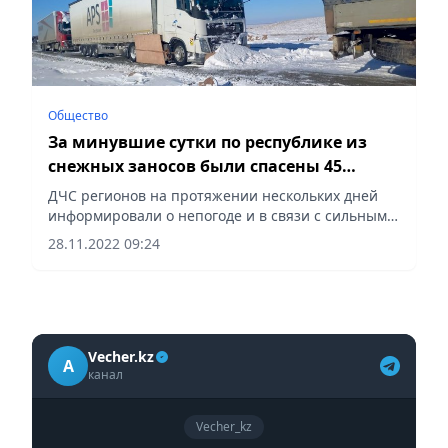
Общество
За минувшие сутки по республике из
снежных заносов были спасены 45
человек
ДЧС регионов на протяжении нескольких дней
информировали о непогоде и в связи с сильными
морозами вводили ограничения движения для
28.11.2022 09:24
различного автотранспорта.
Vecher.kz
A
канал
Vecher_kz