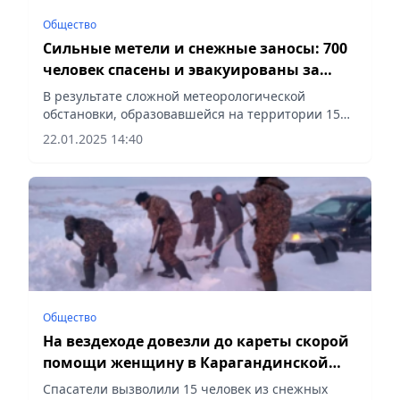
Общество
Сильные метели и снежные заносы: 700
человек спасены и эвакуированы за
двое суток в Казахстане
В результате сложной метеорологической
обстановки, образовавшейся на территории 15
регионов, было введено ограничение движения
22.01.2025 14:40
на 62 участках автодорог республиканского
значения и более 65...
Общество
На вездеходе довезли до кареты скорой
помощи женщину в Карагандинской
области
Спасатели вызволили 15 человек из снежных