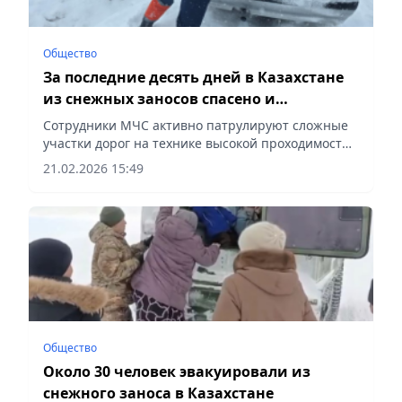
Общество
За последние десять дней в Казахстане
из снежных заносов спасено и
эвакуировано 145 человек
Сотрудники МЧС активно патрулируют сложные
участки дорог на технике высокой проходимости,
сообщает Vecher.kz.
21.02.2026 15:49
Общество
Около 30 человек эвакуировали из
снежного заноса в Казахстане