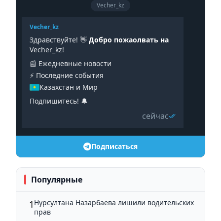
Vecher_kz
Vecher_kz
Здравствуйте! 👋
Добро пожаолвать на
Vecher_kz!
📰 Ежедневные новости
⚡️ Последние события
Казахстан и Мир
Подпишитесь! 🔔
сейчас
Подписаться
Популярные
Нурсултана Назарбаева лишили водительских
1
прав