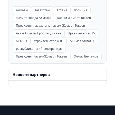
Алматы
Казахстан
Астана
полиция
акимат города Алматы
Касым-Жомарт Токаев
Президент Казахстана Касым-Жомарт Токаев
Аким Алматы Ерболат Досаев
Правительство РК
МЧС РК
строительство АЭС
Акимат Алматы
республиканский референдум
Президент Касым-Жомарт Токаев
Олжас Бектенов
Новости партнеров