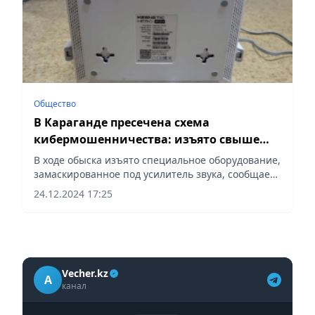
Общество
В Караганде пресечена схема
кибермошенничества: изъято свыше
2000 SIM-карт
В ходе обыска изъято специальное оборудование,
замаскированное под усилитель звука, сообщает
Vecher.kz.
24.12.2024 17:25
Vecher.kz
A
канал