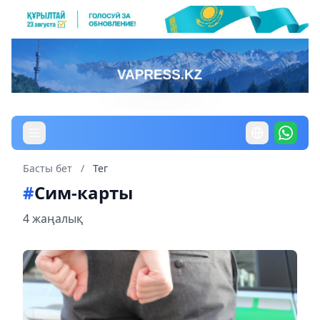
Басты бет
/
Тег
#
Сим-карты
4 жаңалық