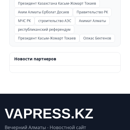
Президент Казахстана Касым-Жомарт Токаев
Аким Алматы Ерболат Досаев
Правительство РК
МЧС РК
строительство АЭС
Акимат Алматы
республиканский референдум
Президент Касым-Жомарт Токаев
Олжас Бектенов
Новости партнеров
Вечерний Алматы - Новостной сайт