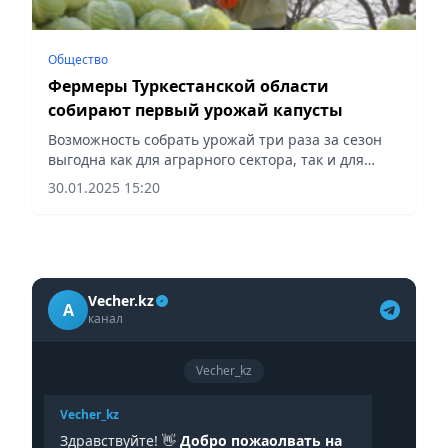
Общество
Фермеры Туркестанской области
собирают первый урожай капусты
Возможность собрать урожай три раза за сезон
выгодна как для аграрного сектора, так и для
фермеров, сообщает Vecher.kz..
30.01.2025 15:20
Vecher.kz
A
канал
Vecher_kz
Vecher_kz
Здравствуйте! 👋
Добро пожаолвать на