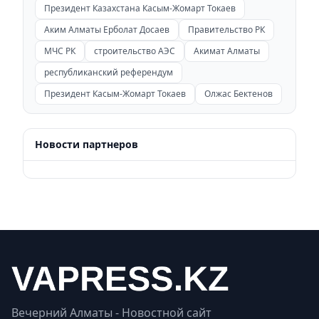
Президент Казахстана Касым-Жомарт Токаев
Аким Алматы Ерболат Досаев
Правительство РК
МЧС РК
строительство АЭС
Акимат Алматы
республиканский референдум
Президент Касым-Жомарт Токаев
Олжас Бектенов
Новости партнеров
Вечерний Алматы - Новостной сайт