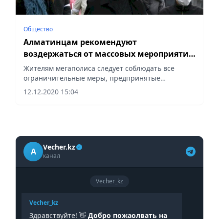
Общество
Алматинцам рекомендуют
воздержаться от массовых мероприятий
в предстоящие праздники
Жителям мегаполиса следует соблюдать все
ограничительные меры, предпринятые
санэпидслужбами.
12.12.2020 15:04
Vecher.kz
A
канал
Vecher_kz
Vecher_kz
Здравствуйте! 👋
Добро пожаолвать на