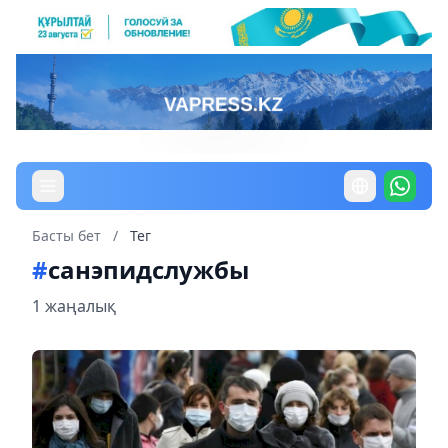
Басты бет
/
Тег
#
санэпидслужбы
1 жаңалық