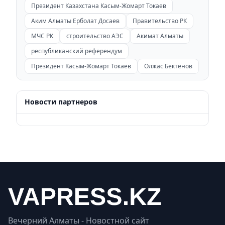
Президент Казахстана Касым-Жомарт Токаев
Аким Алматы Ерболат Досаев
Правительство РК
МЧС РК
строительство АЭС
Акимат Алматы
республиканский референдум
Президент Касым-Жомарт Токаев
Олжас Бектенов
Новости партнеров
Вечерний Алматы - Новостной сайт