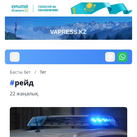
Басты бет
/
Тег
#
рейд
22 жаңалық