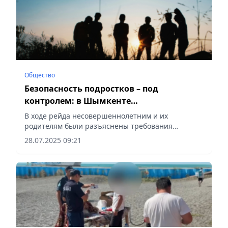
Общество
Безопасность подростков – под
контролем: в Шымкенте
активизировали ночные рейды
В ходе рейда несовершеннолетним и их
родителям были разъяснены требования
законодательства, сообщает Vecher.kz.
28.07.2025 09:21