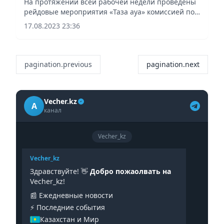
На протяжении всей рабочей недели проведены
рейдовые мероприятия «Таза ауа» комиссией по
несанкционированным свалкам, загрязнению
17.08.2023 23:36
рек, водоемов и озер, нарушению правил
благоустройства, сброса...
pagination.previous
pagination.next
Vecher.kz
A
канал
Vecher_kz
Vecher_kz
Здравствуйте! 👋
Добро пожаолвать на
Vecher_kz!
📰 Ежедневные новости
⚡️ Последние события
Казахстан и Мир