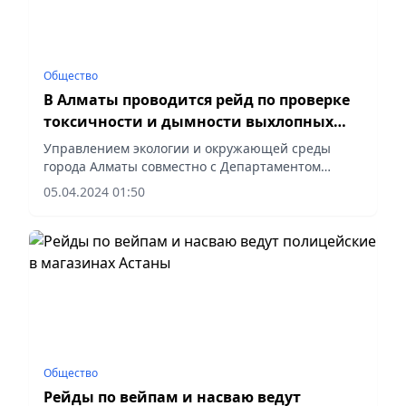
Общество
В Алматы проводится рейд по проверке
токсичности и дымности выхлопных
газов автомобилей
Управлением экологии и окружающей среды
города Алматы совместно с Департаментом
полиции и природоохранной прокуратурой с
05.04.2024 01:50
привлечением передвижной экологической
лаборатории и 3 передвижных...
Общество
Рейды по вейпам и насваю ведут