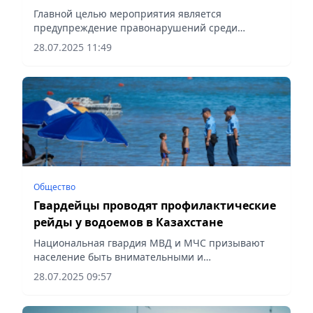
правонарушений
Главной целью мероприятия является
предупреждение правонарушений среди
несовершеннолетних, сообщает Vecher.kz.
28.07.2025 11:49
Общество
Гвардейцы проводят профилактические
рейды у водоемов в Казахстане
Национальная гвардия МВД и МЧС призывают
население быть внимательными и
ответственными, соблюдать меры
28.07.2025 09:57
предосторожности, сообщает Vecher.kz.