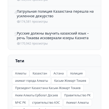
Патрульная полиция Казахстана перешла на
4
усиленное дежурство
174,581 просмотры
Русские должны выучить казахский язык –
5
речь Токаева исковеркали юзеры Казнета
170,942 просмотры
Теги
Алматы
Казахстан
Астана
полиция
акимат города Алматы
Касым-Жомарт Токаев
Президент Казахстана Касым-Жомарт Токаев
Аким Алматы Ерболат Досаев
Правительство РК
МЧС РК
строительство АЭС
Акимат Алматы