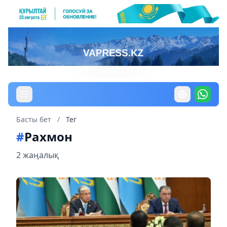
Басты бет
/
Тег
#
Рахмон
2 жаңалық