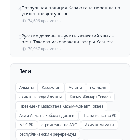
Патрульная полиция Казахстана перешла на
4
усиленное дежурство
174,606 просмотры
Русские должны выучить казахский язык –
5
речь Токаева исковеркали юзеры Казнета
170,967 просмотры
Теги
Алматы
Казахстан
Астана
полиция
акимат города Алматы
Касым-Жомарт Токаев
Президент Казахстана Касым-Жомарт Токаев
Аким Алматы Ерболат Досаев
Правительство РК
МЧС РК
строительство АЭС
Акимат Алматы
республиканский референдум