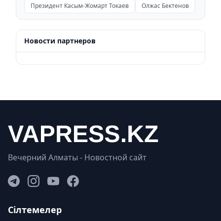
Президент Касым-Жомарт Токаев
Олжас Бектенов
Новости партнеров
Вечерний Алматы - Новостной сайт
Сілтемелер