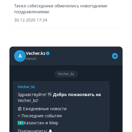
Также собеседники обменялись новогодними
поздравлениями.
30.12.2020 17:24
Vecher.kz
A
канал
Vecher_kz
Vecher_kz
Здравствуйте! 👋
Добро пожаолвать на
Vecher_kz!
📰 Ежедневные новости
⚡️ Последние события
Казахстан и Мир
Подпишитесь! 🔔