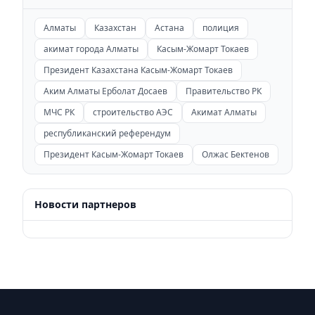
Алматы
Казахстан
Астана
полиция
акимат города Алматы
Касым-Жомарт Токаев
Президент Казахстана Касым-Жомарт Токаев
Аким Алматы Ерболат Досаев
Правительство РК
МЧС РК
строительство АЭС
Акимат Алматы
республиканский референдум
Президент Касым-Жомарт Токаев
Олжас Бектенов
Новости партнеров