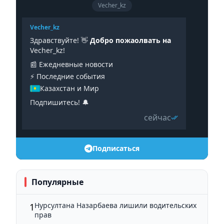
Vecher_kz
Vecher_kz
Здравствуйте! 👋
Добро пожаолвать на
Vecher_kz!
📰 Ежедневные новости
⚡️ Последние события
Казахстан и Мир
Подпишитесь! 🔔
сейчас
Подписаться
Популярные
Нурсултана Назарбаева лишили водительских
1
прав