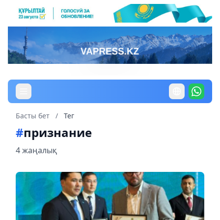
Басты бет
/
Тег
#
признание
4 жаңалық