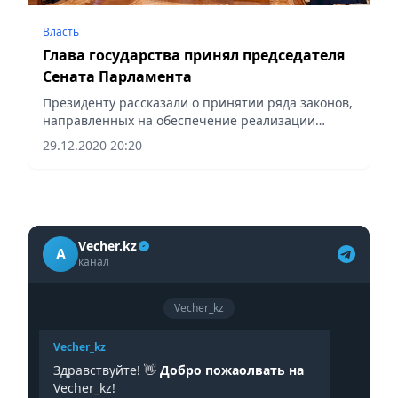
Власть
Глава государства принял председателя
Сената Парламента
Президенту рассказали о принятии ряда законов,
направленных на обеспечение реализации
вопросов, озвученных им в Послании народу
29.12.2020 20:20
Казахстана.
Vecher.kz
A
канал
Vecher_kz
Vecher_kz
Здравствуйте! 👋
Добро пожаолвать на
Vecher_kz!