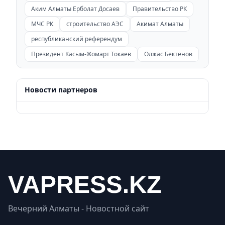
Аким Алматы Ерболат Досаев
Правительство РК
МЧС РК
строительство АЭС
Акимат Алматы
республиканский референдум
Президент Касым-Жомарт Токаев
Олжас Бектенов
Новости партнеров
Вечерний Алматы - Новостной сайт