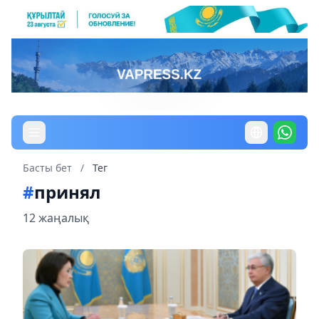
Басты бет
/
Тег
#
принял
12 жаңалық