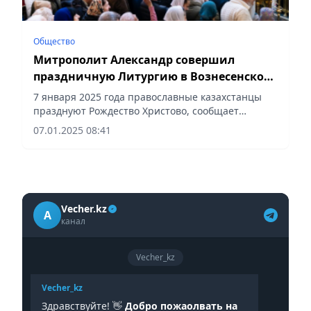
Общество
Митрополит Александр совершил
праздничную Литургию в Вознесенском
соборе Алматы
7 января 2025 года православные казахстанцы
празднуют Рождество Христово, сообщает
Vecher.kz.
07.01.2025 08:41
Vecher.kz
A
канал
Vecher_kz
Vecher_kz
Здравствуйте! 👋
Добро пожаолвать на