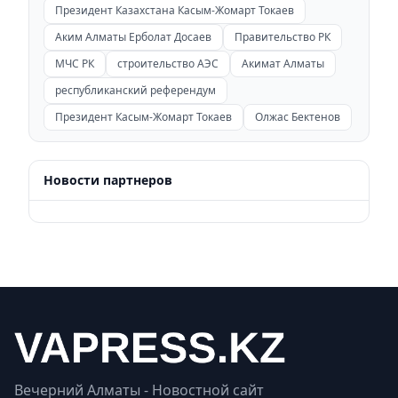
Президент Казахстана Касым-Жомарт Токаев
Аким Алматы Ерболат Досаев
Правительство РК
МЧС РК
строительство АЭС
Акимат Алматы
республиканский референдум
Президент Касым-Жомарт Токаев
Олжас Бектенов
Новости партнеров
Вечерний Алматы - Новостной сайт