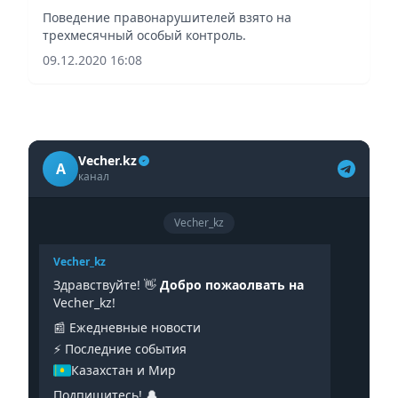
Поведение правонарушителей взято на
трехмесячный особый контроль.
09.12.2020 16:08
Vecher.kz
A
канал
Vecher_kz
Vecher_kz
Здравствуйте! 👋
Добро пожаолвать на
Vecher_kz!
📰 Ежедневные новости
⚡️ Последние события
Казахстан и Мир
Подпишитесь! 🔔