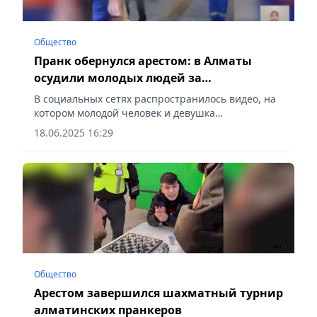
Общество
Пранк обернулся арестом: в Алматы
осудили молодых людей за
издевательства над уборщицей
В социальных сетях распространилось видео, на
котором молодой человек и девушка
демонстративно бросают мусор и грубо
18.06.2025 16:29
оскорбляют женщину-уборщицу,
сообщает Vecher.kz.
Общество
Арестом завершился шахматный турнир
алматинских пранкеров