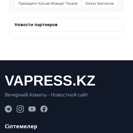
Президент Касым-Жомарт Токаев
Олжас Бектенов
Новости партнеров
Вечерний Алматы - Новостной сайт
Сілтемелер