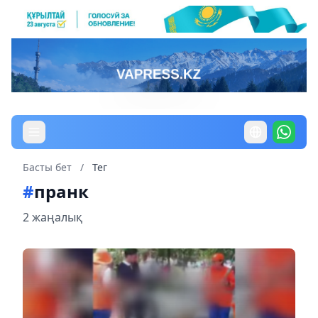
Басты бет
/
Тег
#
пранк
2 жаңалық