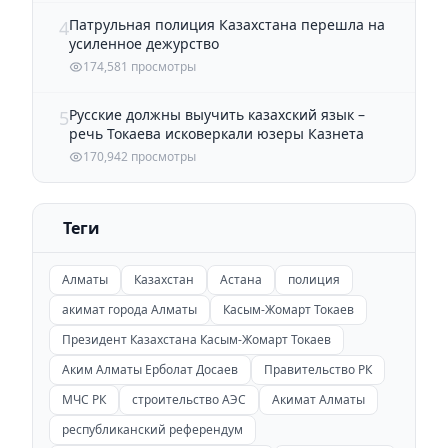
Патрульная полиция Казахстана перешла на
4
усиленное дежурство
174,581 просмотры
Русские должны выучить казахский язык –
5
речь Токаева исковеркали юзеры Казнета
170,942 просмотры
Теги
Алматы
Казахстан
Астана
полиция
акимат города Алматы
Касым-Жомарт Токаев
Президент Казахстана Касым-Жомарт Токаев
Аким Алматы Ерболат Досаев
Правительство РК
МЧС РК
строительство АЭС
Акимат Алматы
республиканский референдум