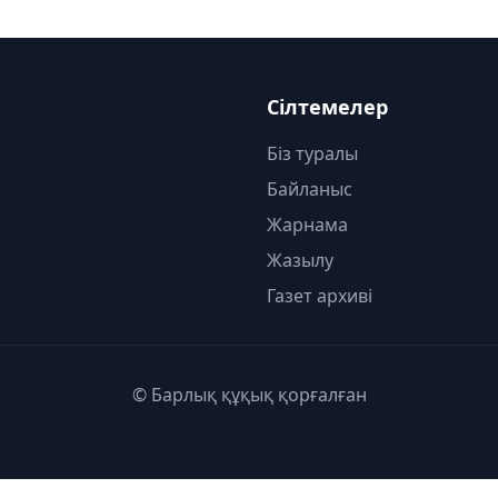
Сілтемелер
Біз туралы
Байланыс
Жарнама
Жазылу
Газет архиві
© Барлық құқық қорғалған