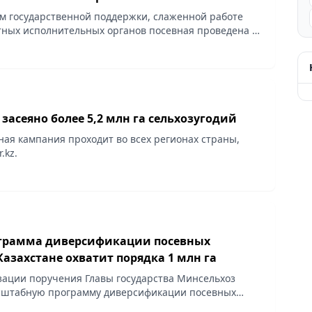
м государственной поддержки, слаженной работе
тных исполнительных органов посевная проведена в
ротехнические сроки, сообщает Vecher.kz.
 засеяно более 5,2 млн га сельхозугодий
ная кампания проходит во всех регионах страны,
r.kz.
грамма диверсификации посевных
азахстане охватит порядка 1 млн га
зации поручения Главы государства Минсельхоз
сштабную программу диверсификации посевных
ает Vecher.kz.