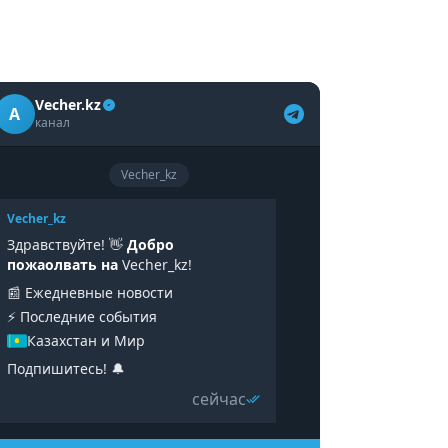
Vecher.kz
A
канал
Vecher_kz
Vecher_kz
Здравствуйте! 👋
Добро
пожаолвать на
Vecher_kz!
📰 Ежедневные новости
⚡️ Последние события
Казахстан и Мир
Подпишитесь! 🔔
сейчас