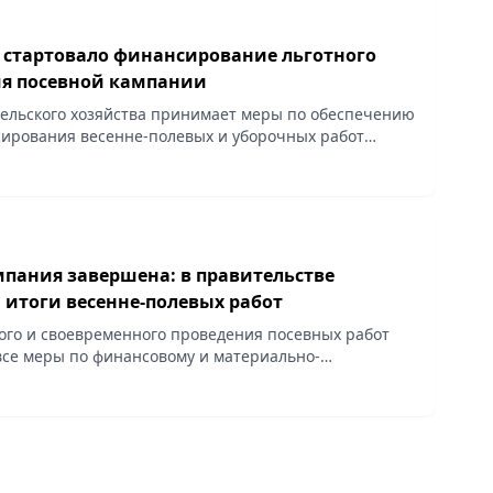
е стартовало финансирование льготного
я посевной кампании
ельского хозяйства принимает меры по обеспечению
ирования весенне-полевых и уборочных работ
го года. Первый транш в рамках бюджетного кредита
мпания завершена: в правительстве
 итоги весенне-полевых работ
ого и своевременного проведения посевных работ
се меры по финансовому и материально-
беспечению.