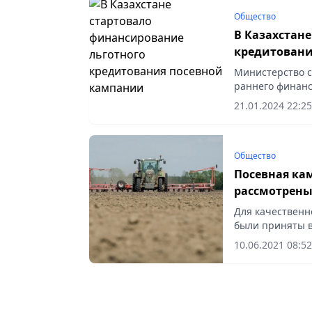
Общество
В Казахстан
кредитовани
Министерство с
раннего финанс
(ВПиУР) текуще
21.01.2024 22:25
в размере 15...
Общество
Посевная ка
рассмотрены
Для качественн
были приняты в
техническому о
10.06.2021 08:52