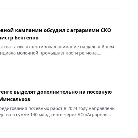
евной кампании обсудил с аграриями СКО
истр Бектенов
ьства также акцентировал внимание на дальнейшем
енциала молочной промышленности региона,
.kz.
тенге выделят дополнительно на посевную
Минсельхоз
кредитования посевных работ в 2024 году направлены
ства в сумме 140 млрд тенге через АО «Аграрная
орация» и 40 млрд тенге через АО
ия».