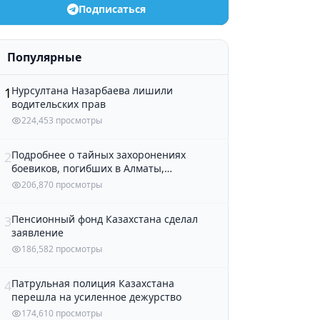
Подписаться
Популярные
Нурсултана Назарбаева лишили
1
водительских прав
224,453 просмотры
Подробнее о тайных захоронениях
2
боевиков, погибших в Алматы,
рассказали в полиции
206,870 просмотры
Пенсионный фонд Казахстана сделал
3
заявление
186,582 просмотры
Патрульная полиция Казахстана
4
перешла на усиленное дежурство
174,610 просмотры