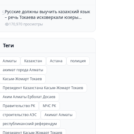
Русские должны выучить казахский язык
5
– речь Токаева исковеркали юзеры
Казнета
170,970 просмотры
Теги
Алматы
Казахстан
Астана
полиция
акимат города Алматы
Касым-Жомарт Токаев
Президент Казахстана Касым-Жомарт Токаев
Аким Алматы Ерболат Досаев
Правительство РК
МЧС РК
строительство АЭС
Акимат Алматы
республиканский референдум
Президент Касым-Жомарт Токаев