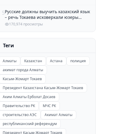
Русские должны выучить казахский язык
5
– речь Токаева исковеркали юзеры
Казнета
170,974 просмотры
Теги
Алматы
Казахстан
Астана
полиция
акимат города Алматы
Касым-Жомарт Токаев
Президент Казахстана Касым-Жомарт Токаев
Аким Алматы Ерболат Досаев
Правительство РК
МЧС РК
строительство АЭС
Акимат Алматы
республиканский референдум
Президент Касым-Жомарт Токаев