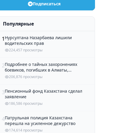
Подписаться
Популярные
Нурсултана Назарбаева лишили
1
водительских прав
224,457 просмотры
Подробнее о тайных захоронениях
2
боевиков, погибших в Алматы,
рассказали в полиции
206,876 просмотры
Пенсионный фонд Казахстана сделал
3
заявление
186,586 просмотры
Патрульная полиция Казахстана
4
перешла на усиленное дежурство
174,614 просмотры