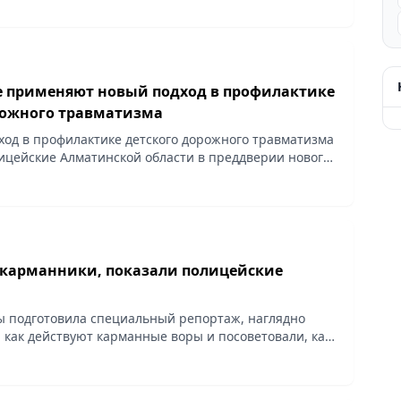
 применяют новый подход в профилактике
рожного травматизма
ход в профилактике детского дорожного травматизма
цейские Алматинской области в преддверии нового
сообщает Vecher.kz.
 карманники, показали полицейские
 подготовила специальный репортаж, наглядно
как действуют карманные воры и посоветовали, как
твой, сообщает Vecher.kz.