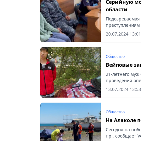
Серийную мо
области
Подозреваемая 
преступлениям 
Vecher.kz.
20.07.2024 13:01
Общество
Вейповые за
21-летнего муж
проведения опе
Vecher.kz.
13.07.2024 13:53
Общество
На Алаколе 
Сегодня на поб
г.р., сообщает V