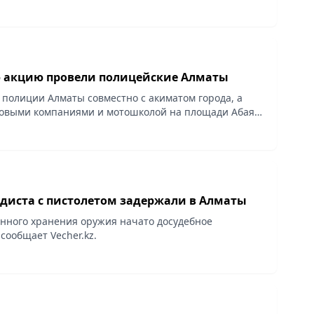
 акцию провели полицейские Алматы
полиции Алматы совместно с акиматом города, а
говыми компаниями и мотошколой на площади Абая
я “ERKIN QOZGALYS”, сообщает Vecher.kz.
диста с пистолетом задержали в Алматы
онного хранения оружия начато досудебное
сообщает Vecher.kz.