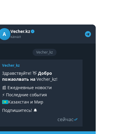
Vecher.kz
A
канал
Vecher_kz
Vecher_kz
Здравствуйте! 👋
Добро
пожаолвать на
Vecher_kz!
📰 Ежедневные новости
⚡️ Последние события
Казахстан и Мир
Подпишитесь! 🔔
сейчас