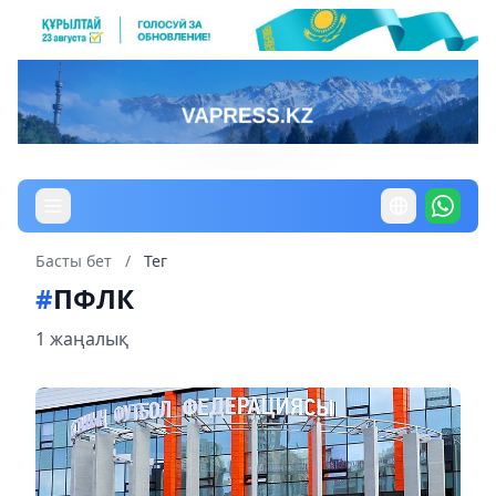
Басты бет
/
Тег
#
ПФЛК
1 жаңалық