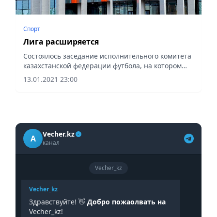
Спорт
Лига расширяется
Состоялось заседание исполнительного комитета
казахстанской федерации футбола, на котором
принято решение о расширении команд
13.01.2021 23:00
Премьер-лиги в чемпионате РК с 12 до 14.
Vecher.kz
A
канал
Vecher_kz
Vecher_kz
Здравствуйте! 👋
Добро пожаолвать на
Vecher_kz!