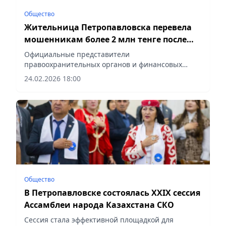
Общество
Жительница Петропавловска перевела
мошенникам более 2 млн тенге после
звонка «с работы»
Официальные представители
правоохранительных органов и финансовых
организаций не осуществляют подобные звонки
24.02.2026 18:00
и не требуют перевода денежных средств,
сообщает Vecher.kz.
Общество
В Петропавловске состоялась XXIX сессия
Ассамблеи народа Казахстана СКО
Сессия стала эффективной площадкой для