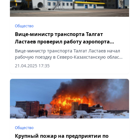
Общество
Вице-министр транспорта Талгат
Ластаев проверил работу аэропорта
Петропавловска
Вице-министр транспорта Талгат Ластаев начал
рабочую поездку в Северо-Казахстанскую область
с посещения аэропорта Петропавловска,
21.04.2025 17:35
сообщает Vecher.kz.
Общество
Крупный пожар на предприятии по