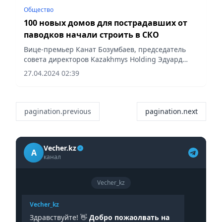
Общество
100 новых домов для пострадавших от
паводков начали строить в СКО
Вице-премьер Канат Бозумбаев, председатель
совета директоров Kazakhmys Holding Эдуард
Огай, председатель совета директоров Kaspi.kz
27.04.2024 02:39
Вячеслав Ким и председатель правления KAZ...
pagination.previous
pagination.next
Vecher.kz
A
канал
Vecher_kz
Vecher_kz
Здравствуйте! 👋
Добро пожаолвать на