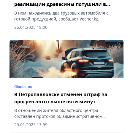
реализации древесины потушили в
Петропавловске
В нем находились два грузовых автомобиля с
готовой продукцией, сообщает Veсher.kz.
26.01.2025 18:00
Общество
В Петропавловске отменен штраф за
прогрев авто свыше пяти минут
В отношении жителя областного центра
составлен протокол об административном
правонарушении, сообщает
25.01.2025 13:59
Vecher.kz. Надзорным органом в рамках анализа