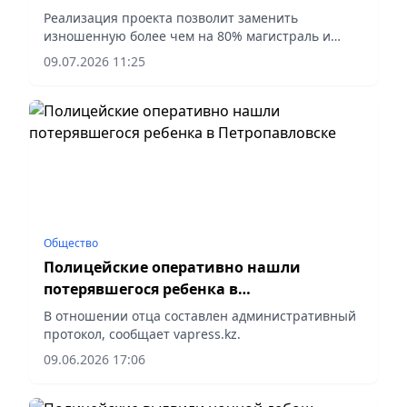
тепломагистрали в Петропавловске
Реализация проекта позволит заменить
изношенную более чем на 80% магистраль и
обеспечить надежное теплоснабжение более 30
09.07.2026 11:25
тыс. жителей города, сообщает корреспондент
vapress.kz.
Общество
Полицейские оперативно нашли
потерявшегося ребенка в
Петропавловске
В отношении отца составлен административный
протокол, сообщает vapress.kz.
09.06.2026 17:06