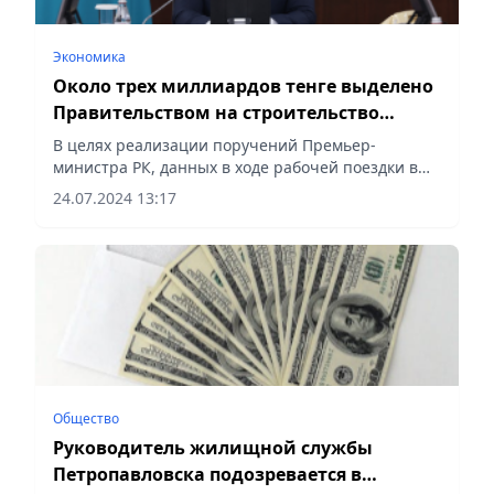
Экономика
Около трех миллиардов тенге выделено
Правительством на строительство
автодорожного путепровода в
В целях реализации поручений Премьер-
Петропавловске
министра РК, данных в ходе рабочей поездки в
СКО, принято постановление Правительства о
24.07.2024 13:17
выделении 2,9 млрд тенге на строительство
аварийного путепровода в...
Общество
Руководитель жилищной службы
Петропавловска подозревается в