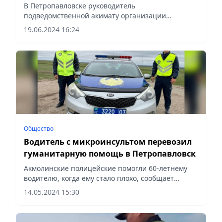
коррупции
В Петропавловске руководитель
подведомственной акимату организации
подозревается в хищении бюджетных средств,
19.06.2024 16:24
сообщает Vecher.kz.
Общество
Водитель с микроинсультом перевозил
гуманитарную помощь в Петропавловск
Акмолинские полицейские помогли 60-летнему
водителю, когда ему стало плохо, сообщает
Vecher.kz.
14.05.2024 15:30