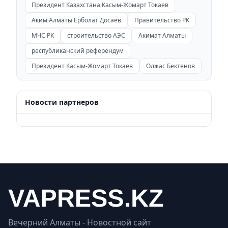
Президент Казахстана Касым-Жомарт Токаев
Аким Алматы Ерболат Досаев
Правительство РК
МЧС РК
строительство АЭС
Акимат Алматы
республиканский референдум
Президент Касым-Жомарт Токаев
Олжас Бектенов
Новости партнеров
Вечерний Алматы - Новостной сайт