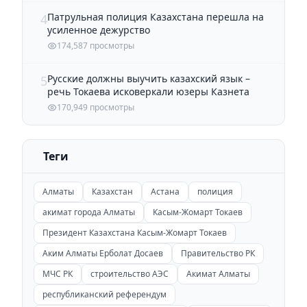
Патрульная полиция Казахстана перешла на
4
усиленное дежурство
174,587 просмотры
Русские должны выучить казахский язык –
5
речь Токаева исковеркали юзеры Казнета
170,949 просмотры
Теги
Алматы
Казахстан
Астана
полиция
акимат города Алматы
Касым-Жомарт Токаев
Президент Казахстана Касым-Жомарт Токаев
Аким Алматы Ерболат Досаев
Правительство РК
МЧС РК
строительство АЭС
Акимат Алматы
республиканский референдум