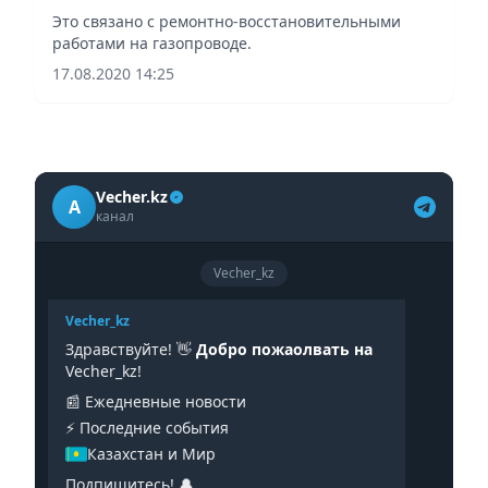
Это связано с ремонтно-восстановительными
работами на газопроводе.
17.08.2020 14:25
Vecher.kz
A
канал
Vecher_kz
Vecher_kz
Здравствуйте! 👋
Добро пожаолвать на
Vecher_kz!
📰 Ежедневные новости
⚡️ Последние события
Казахстан и Мир
Подпишитесь! 🔔