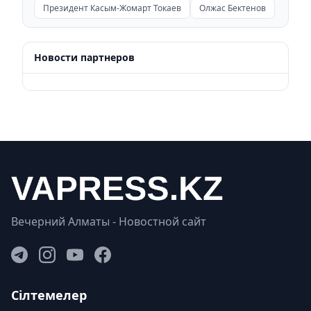
Президент Касым-Жомарт Токаев
Олжас Бектенов
Новости партнеров
Вечерний Алматы - Новостной сайт
Сілтемелер