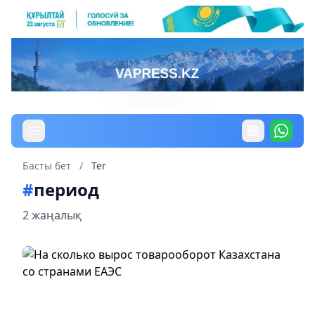
Басты бет
/
Тег
#
период
2 жаңалық