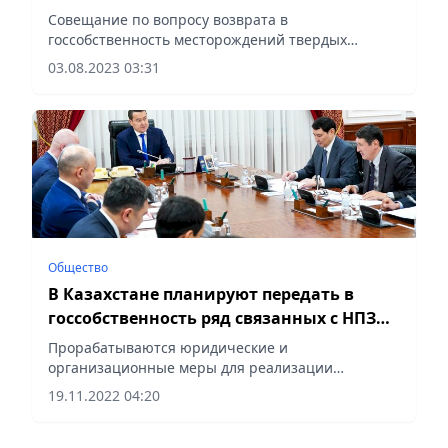
Совещание по вопросу возврата в
госсобственность месторождений твердых
полезных ископаемых и углеводородного сырья
03.08.2023 03:31
провел первый заместитель Премьер-министра
РК Роман Скляр.
Общество
В Казахстане планируют передать в
госсобственность ряд связанных с НПЗ
структур
Прорабатываются юридические и
организационные меры для реализации
принятых решений.
19.11.2022 04:20