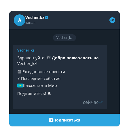
Vecher.kz
A
канал
Vecher_kz
Vecher_kz
Здравствуйте! 👋
Добро пожаолвать на
Vecher_kz!
📰 Ежедневные новости
⚡️ Последние события
Казахстан и Мир
Подпишитесь! 🔔
сейчас
Подписаться