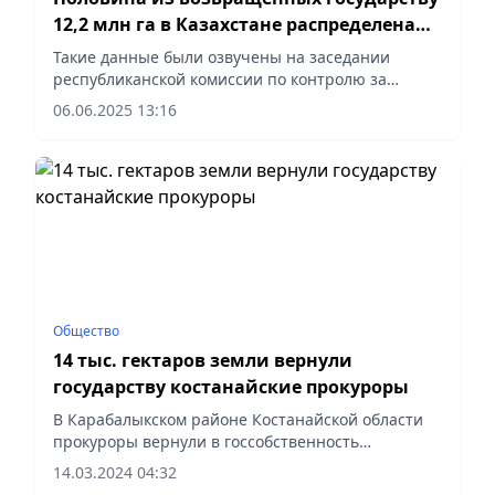
12,2 млн га в Казахстане распределена
для пользования
Такие данные были озвучены на заседании
республиканской комиссии по контролю за
рациональным использованием земельных
06.06.2025 13:16
ресурсов, прошедшей в правительстве,
сообщает Vecher.kz.
Общество
14 тыс. гектаров земли вернули
государству костанайские прокуроры
В Карабалыкском районе Костанайской области
прокуроры вернули в госсобственность
незаконно приобретенные 14 тыс. гектаров у
14.03.2024 04:32
крупного землепользователя.