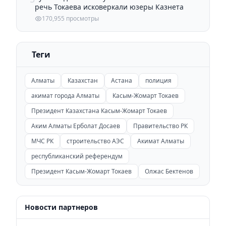
речь Токаева исковеркали юзеры Казнета
170,955 просмотры
Теги
Алматы
Казахстан
Астана
полиция
акимат города Алматы
Касым-Жомарт Токаев
Президент Казахстана Касым-Жомарт Токаев
Аким Алматы Ерболат Досаев
Правительство РК
МЧС РК
строительство АЭС
Акимат Алматы
республиканский референдум
Президент Касым-Жомарт Токаев
Олжас Бектенов
Новости партнеров