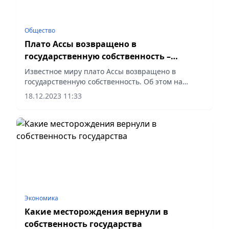
Общество
Плато Ассы возвращено в
государственную собственность –
Бакытжан Базарбек
Известное миру плато Ассы возвращено в
государственную собственность. Об этом на
своей странице в соцсети написал депутат
18.12.2023 11:33
Мажилиса РК, эксперт по земельным вопросам
Бакытжан Базарбек.
Экономика
Какие месторождения вернули в
собственность государства