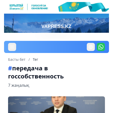
Басты бет
/
Тег
#
передача в
госсобственность
7 жаңалық