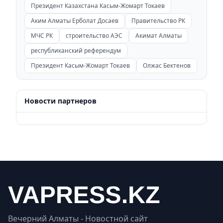
Президент Казахстана Касым-Жомарт Токаев
Аким Алматы Ерболат Досаев
Правительство РК
МЧС РК
строительство АЭС
Акимат Алматы
республиканский референдум
Президент Касым-Жомарт Токаев
Олжас Бектенов
Новости партнеров
Вечерний Алматы - Новостной сайт