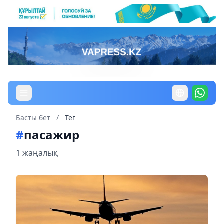
Басты бет
/
Тег
#
пасажир
1 жаңалық