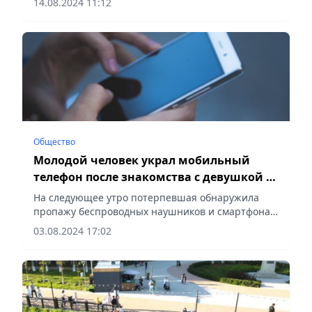
14.08.2024 11:12
Общество
Молодой человек украл мобильный
телефон после знакомства с девушкой в
Астане
На следующее утро потерпевшая обнаружила
пропажу беспроводных наушников и смартфона
марки IPhone 14 PRO Max, сообщает Veсher.kz.
03.08.2024 17:02