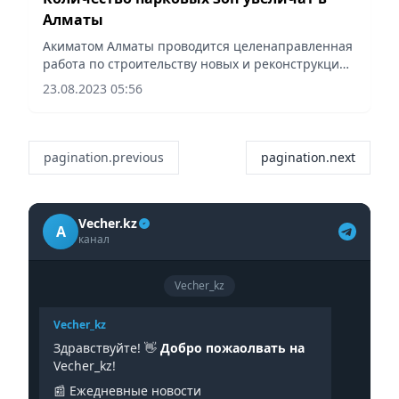
Алматы
Акиматом Алматы проводится целенаправленная
работа по строительству новых и реконструкции
существующих парковых зон. Об этом в ходе
23.08.2023 05:56
рабочего объезда сообщил заместитель акима
города Алматы Алишер...
pagination.previous
pagination.next
Vecher.kz
A
канал
Vecher_kz
Vecher_kz
Здравствуйте! 👋
Добро пожаолвать на
Vecher_kz!
📰 Ежедневные новости