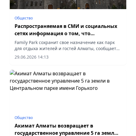
Общество
Распространяемая в СМИ и социальных
сетях информация о том, что
территорию Family Park планируется
Family Park сохранит свое назначение как парк
использовать под строительство ЖК
для отдыха жителей и гостей Алматы, сообщает
корреспондент vapress.kz
либо иных объектов, не соответствует
29.06.2026 14:13
действительности
Общество
Акимат Алматы возвращает в
государственное управление 5 га земли