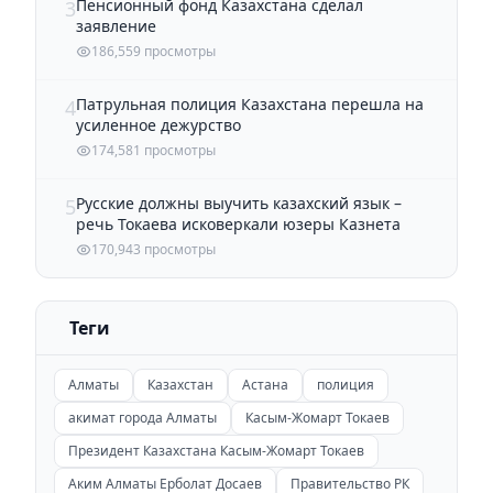
Пенсионный фонд Казахстана сделал
3
заявление
186,559 просмотры
Патрульная полиция Казахстана перешла на
4
усиленное дежурство
174,581 просмотры
Русские должны выучить казахский язык –
5
речь Токаева исковеркали юзеры Казнета
170,943 просмотры
Теги
Алматы
Казахстан
Астана
полиция
акимат города Алматы
Касым-Жомарт Токаев
Президент Казахстана Касым-Жомарт Токаев
Аким Алматы Ерболат Досаев
Правительство РК