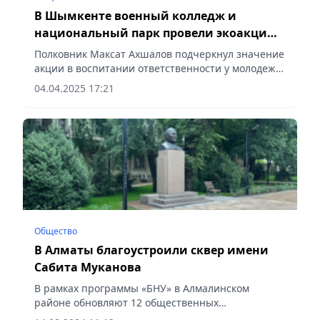
В Шымкенте военный колледж и
национальный парк провели экоакцию
в честь 80-летия Великой Победы
Полковник Максат Ахшалов подчеркнул значение
акции в воспитании ответственности у молодежи
за сохранение природы, сообщает Vecher.kz.
04.04.2025 17:21
Общество
В Алматы благоустроили сквер имени
Сабита Муканова
В рамках программы «БНУ» в Алмалинском
районе обновляют 12 общественных
пространств, сообщает Vecher.kz.