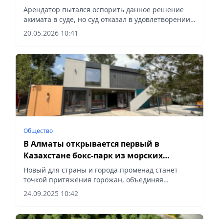
в Центральном парке имени Горького
Арендатор пытался оспорить данное решение
акимата в суде, но суд отказал в удовлетворении
иска, сообщает корреспондент vecher.kz.
20.05.2026 10:41
Общество
В Алматы открывается первый в
Казахстане бокс-парк из морских
контейнеров
Новый для страны и города променад станет
точкой притяжения горожан, объединяя
комфортную городскую среду, современную
24.09.2025 10:42
архитектуру, сообщает Vecher.kz.