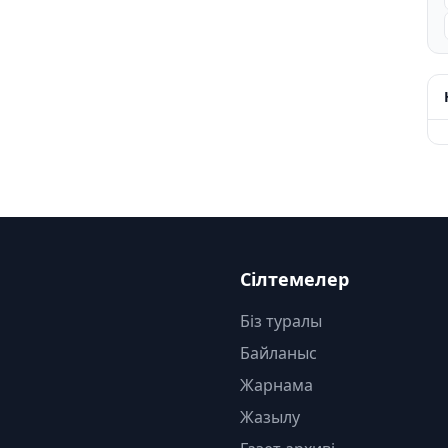
Сілтемелер
Біз туралы
Байланыс
Жарнама
Жазылу