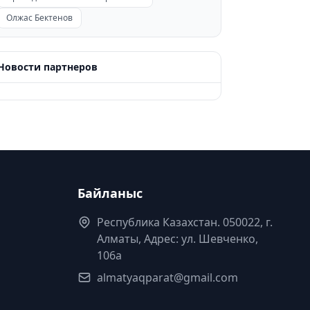
Олжас Бектенов
Новости партнеров
Байланыс
Республика Казахстан. 050022, г.
Алматы, Адрес: ул. Шевченко,
106а
almatyaqparat@gmail.com