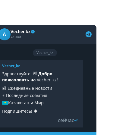
Vecher.kz
A
канал
Vecher_kz
Vecher_kz
Здравствуйте! 👋
Добро
пожаолвать на
Vecher_kz!
📰 Ежедневные новости
⚡️ Последние события
Казахстан и Мир
Подпишитесь! 🔔
сейчас