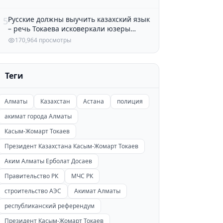
Русские должны выучить казахский язык
5
– речь Токаева исковеркали юзеры
Казнета
170,964 просмотры
Теги
Алматы
Казахстан
Астана
полиция
акимат города Алматы
Касым-Жомарт Токаев
Президент Казахстана Касым-Жомарт Токаев
Аким Алматы Ерболат Досаев
Правительство РК
МЧС РК
строительство АЭС
Акимат Алматы
республиканский референдум
Президент Касым-Жомарт Токаев