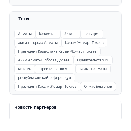
Теги
Алматы
Казахстан
Астана
полиция
акимат города Алматы
Касым-Жомарт Токаев
Президент Казахстана Касым-Жомарт Токаев
Аким Алматы Ерболат Досаев
Правительство РК
МЧС РК
строительство АЭС
Акимат Алматы
республиканский референдум
Президент Касым-Жомарт Токаев
Олжас Бектенов
Новости партнеров