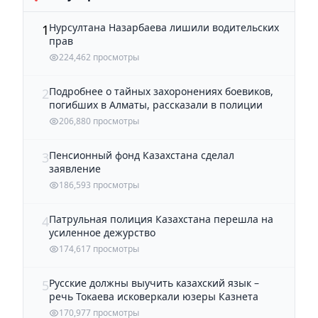
Нурсултана Назарбаева лишили водительских
1
прав
224,462 просмотры
Подробнее о тайных захоронениях боевиков,
2
погибших в Алматы, рассказали в полиции
206,880 просмотры
Пенсионный фонд Казахстана сделал
3
заявление
186,593 просмотры
Патрульная полиция Казахстана перешла на
4
усиленное дежурство
174,617 просмотры
Русские должны выучить казахский язык –
5
речь Токаева исковеркали юзеры Казнета
170,977 просмотры