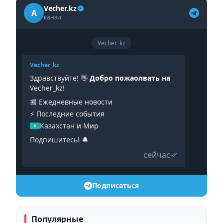
Vecher.kz
A
канал
Vecher_kz
Vecher_kz
Здравствуйте! 👋
Добро пожаолвать на
Vecher_kz!
📰 Ежедневные новости
⚡️ Последние события
Казахстан и Мир
Подпишитесь! 🔔
сейчас
Подписаться
Популярные