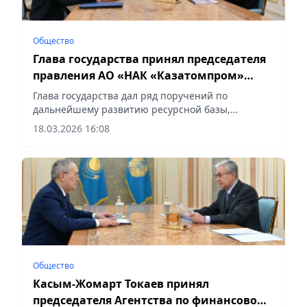
Общество
Глава государства принял председателя
правления АО «НАК «Казатомпром»
Меиржана Юсупова
Глава государства дал ряд поручений по
дальнейшему развитию ресурсной базы,
сообщает Vecher.kz.
18.03.2026 16:08
Общество
Касым-Жомарт Токаев принял
председателя Агентства по финансовому