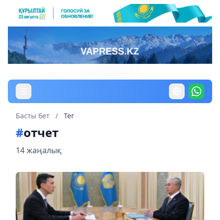
Басты бет
/
Тег
#
отчет
14 жаңалық