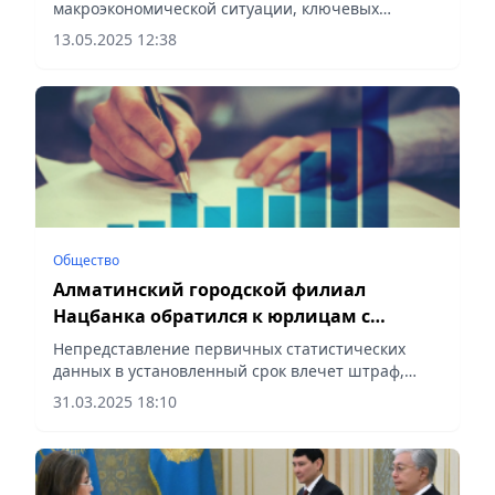
макроэкономической ситуации, ключевых
результатах денежно-кредитной политики,
13.05.2025 12:38
сообщает Vecher.kz.
Общество
Алматинский городской филиал
Нацбанка обратился к юрлицам с
важной информацией
Непредставление первичных статистических
данных в установленный срок влечет штраф,
сообщает Vecher.kz.
31.03.2025 18:10