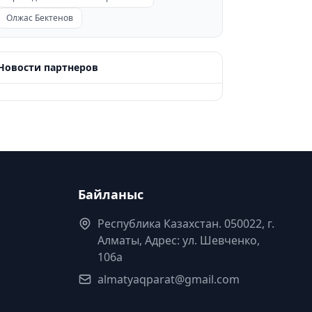
Олжас Бектенов
Новости партнеров
Байланыс
Республика Казахстан. 050022, г.
Алматы, Адрес: ул. Шевченко,
106а
almatyaqparat@gmail.com