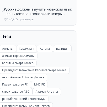
Русские должны выучить казахский язык
5
– речь Токаева исковеркали юзеры
Казнета
170,965 просмотры
Теги
Алматы
Казахстан
Астана
полиция
акимат города Алматы
Касым-Жомарт Токаев
Президент Казахстана Касым-Жомарт Токаев
Аким Алматы Ерболат Досаев
Правительство РК
МЧС РК
строительство АЭС
Акимат Алматы
республиканский референдум
Президент Касым-Жомарт Токаев