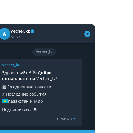
Vecher.kz
A
канал
Vecher_kz
Vecher_kz
Здравствуйте! 👋
Добро
пожаолвать на
Vecher_kz!
📰 Ежедневные новости
⚡️ Последние события
Казахстан и Мир
Подпишитесь! 🔔
сейчас