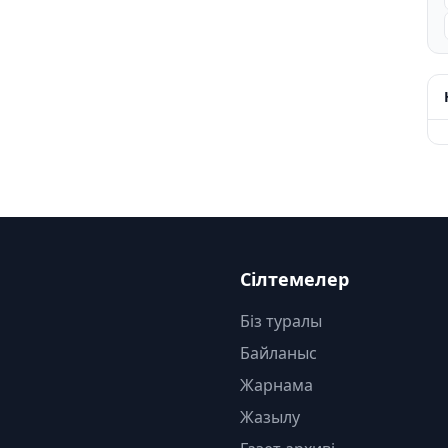
Сілтемелер
Біз туралы
Байланыс
Жарнама
Жазылу