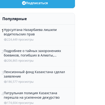
Подписаться
Популярные
Нурсултана Назарбаева лишили
1
водительских прав
224,449 просмотры
Подробнее о тайных захоронениях
2
боевиков, погибших в Алматы,
рассказали в полиции
206,865 просмотры
Пенсионный фонд Казахстана сделал
3
заявление
186,577 просмотры
Патрульная полиция Казахстана
4
перешла на усиленное дежурство
174,604 просмотры