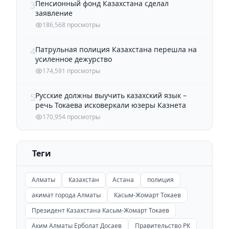
Пенсионный фонд Казахстана сделал
3
заявление
186,568 просмотры
Патрульная полиция Казахстана перешла на
4
усиленное дежурство
174,591 просмотры
Русские должны выучить казахский язык –
5
речь Токаева исковеркали юзеры Казнета
170,954 просмотры
Теги
Алматы
Казахстан
Астана
полиция
акимат города Алматы
Касым-Жомарт Токаев
Президент Казахстана Касым-Жомарт Токаев
Аким Алматы Ерболат Досаев
Правительство РК