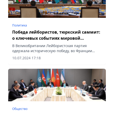
Политика
Победа лейбористов, тюркский саммит:
о ключевых событиях мировой
политики рассказал аналитик из
В Великобритании Лейбористская партия
Алматы
одержала историческую победу, во Франции
левые силы победили на парламентских выборах.
10.07.2024 17:18
В Азии прошли саммиты ШОС и Организации
тюркских государств. Аналитик...
Общество