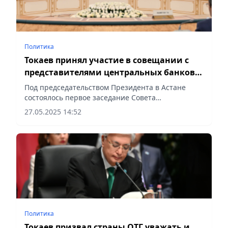
Политика
Токаев принял участие в совещании с
представителями центральных банков
государств – членов ОТГ
Под председательством Президента в Астане
состоялось первое заседание Совета
центральных банков стран – участниц
27.05.2025 14:52
Организации тюркских государств
Политика
Токаев призвал страны ОТГ уважать и