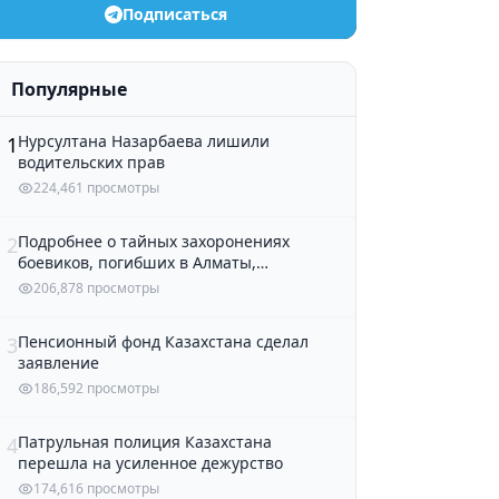
Подписаться
Популярные
Нурсултана Назарбаева лишили
1
водительских прав
224,461 просмотры
Подробнее о тайных захоронениях
2
боевиков, погибших в Алматы,
рассказали в полиции
206,878 просмотры
Пенсионный фонд Казахстана сделал
3
заявление
186,592 просмотры
Патрульная полиция Казахстана
4
перешла на усиленное дежурство
174,616 просмотры