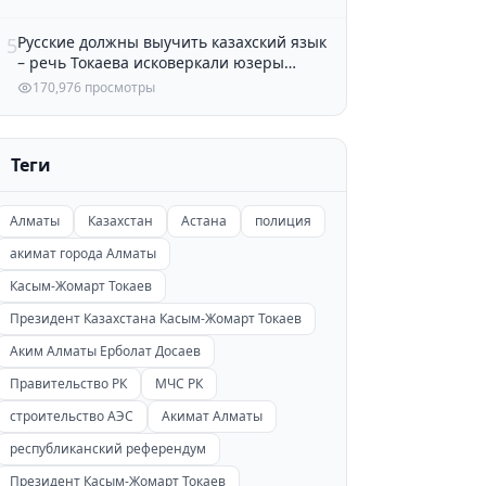
Русские должны выучить казахский язык
5
– речь Токаева исковеркали юзеры
Казнета
170,976 просмотры
Теги
Алматы
Казахстан
Астана
полиция
акимат города Алматы
Касым-Жомарт Токаев
Президент Казахстана Касым-Жомарт Токаев
Аким Алматы Ерболат Досаев
Правительство РК
МЧС РК
строительство АЭС
Акимат Алматы
республиканский референдум
Президент Касым-Жомарт Токаев