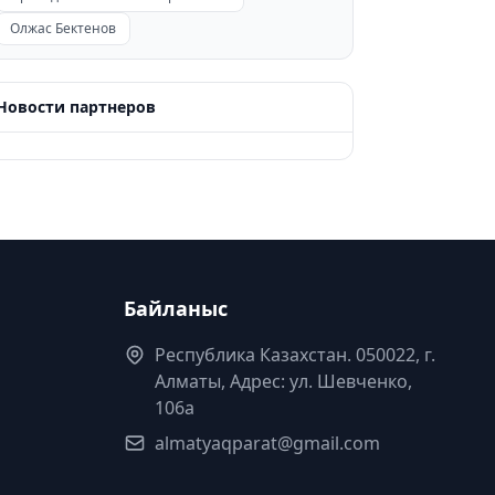
Олжас Бектенов
Новости партнеров
Байланыс
Республика Казахстан. 050022, г.
Алматы, Адрес: ул. Шевченко,
106а
almatyaqparat@gmail.com