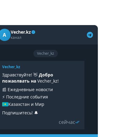
Vecher.kz
A
канал
Vecher_kz
Vecher_kz
Здравствуйте! 👋
Добро
пожаолвать на
Vecher_kz!
📰 Ежедневные новости
⚡️ Последние события
Казахстан и Мир
Подпишитесь! 🔔
сейчас