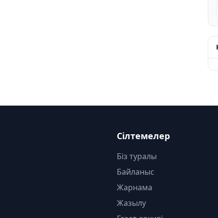
Сілтемелер
Біз туралы
Байланыс
Жарнама
Жазылу