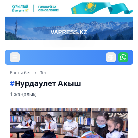
Басты бет
/
Тег
#
Нурдаулет Акыш
1 жаңалық