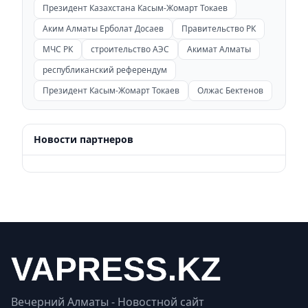
Президент Казахстана Касым-Жомарт Токаев
Аким Алматы Ерболат Досаев
Правительство РК
МЧС РК
строительство АЭС
Акимат Алматы
республиканский референдум
Президент Касым-Жомарт Токаев
Олжас Бектенов
Новости партнеров
Вечерний Алматы - Новостной сайт