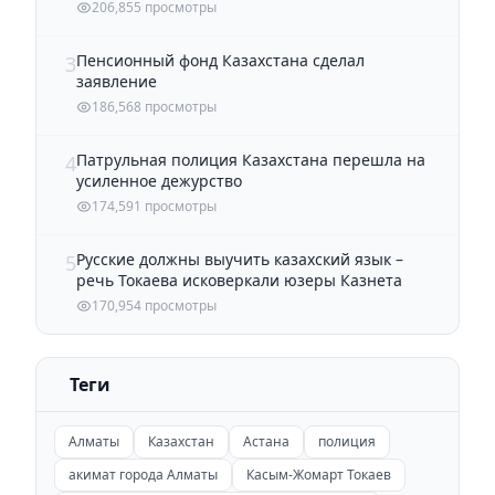
206,855 просмотры
Пенсионный фонд Казахстана сделал
3
заявление
186,568 просмотры
Патрульная полиция Казахстана перешла на
4
усиленное дежурство
174,591 просмотры
Русские должны выучить казахский язык –
5
речь Токаева исковеркали юзеры Казнета
170,954 просмотры
Теги
Алматы
Казахстан
Астана
полиция
акимат города Алматы
Касым-Жомарт Токаев