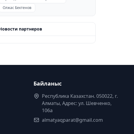
Олжас Бектенов
Новости партнеров
Байланыс
Республика Казахстан. 050022, г.
Алматы, Адрес: ул. Шевченко,
106а
almatyaqparat@gmail.com