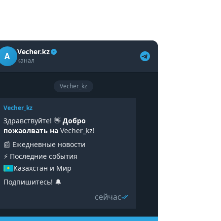
Vecher.kz
A
канал
Vecher_kz
Vecher_kz
Здравствуйте! 👋
Добро
пожаолвать на
Vecher_kz!
📰 Ежедневные новости
⚡️ Последние события
Казахстан и Мир
Подпишитесь! 🔔
сейчас