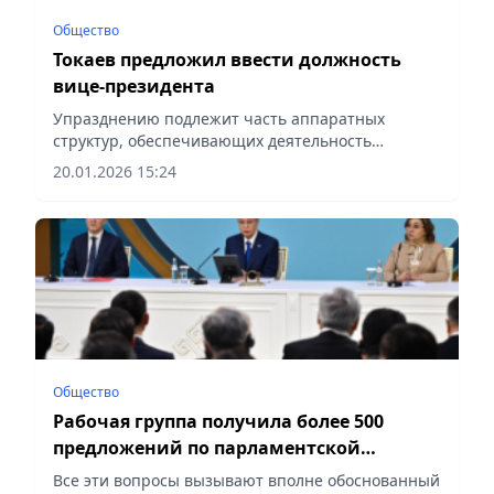
Общество
Токаев предложил ввести должность
вице-президента
Упразднению подлежит часть аппаратных
структур, обеспечивающих деятельность
действующего Парламента, а также должность
20.01.2026 15:24
Государственного советника, сообщает Vecher.kz.
Общество
Рабочая группа получила более 500
предложений по парламентской
реформе – Токаев
Все эти вопросы вызывают вполне обоснованный