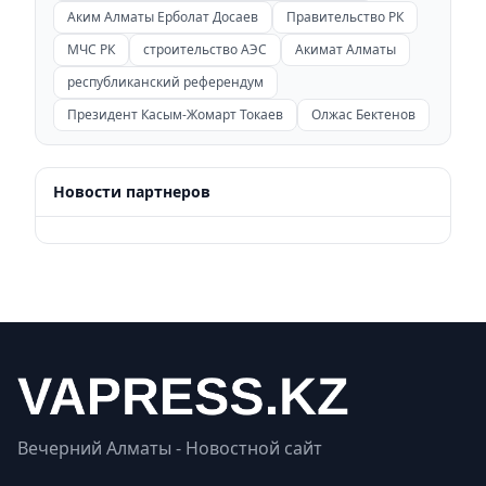
Аким Алматы Ерболат Досаев
Правительство РК
МЧС РК
строительство АЭС
Акимат Алматы
республиканский референдум
Президент Касым-Жомарт Токаев
Олжас Бектенов
Новости партнеров
Вечерний Алматы - Новостной сайт