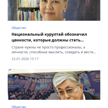
Общество
Национальный курултай обозначил
ценности, которые должны стать
основой развития Казахстана –
Стране нужны не просто профессионалы, а
Мендыганым Шаймерденова
личности, способные мыслить, созидать и вести
за собой, сообщает Vecher.kz.
22.01.2026 15:17
Общество