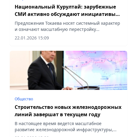
Национальный Курултай: зарубежные
СМИ активно обсуждают инициативы
Президента Казахстана
Предложения Токаева носят системный характер
и означают масштабную перестройку
государственной архитектуры,
22.01.2026 15:09
сообщает Vecher.kz.
Общество
Строительство новых железнодорожных
линий завершат в текущем году
В настоящее время ведется масштабное
развитие железнодорожной инфраструктуры,
сообщает Vecher.kz.