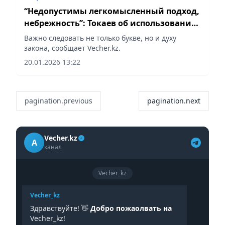
“Недопустимы легкомысленный подход,
небрежность”: Токаев об использовании
государственной символики
Важно следовать не только букве, но и духу
закона, сообщает Vecher.kz.
20.01.2026 13:22
pagination.previous
pagination.next
Vecher.kz
A
канал
Vecher_kz
Vecher_kz
Здравствуйте! 👋
Добро пожаолвать на
Vecher_kz!