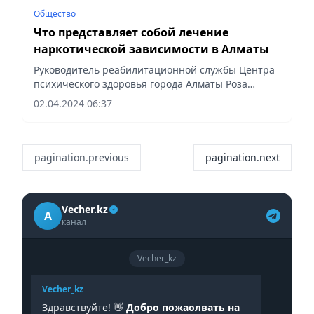
Общество
Что представляет собой лечение
наркотической зависимости в Алматы
Руководитель реабилитационной службы Центра
психического здоровья города Алматы Роза
Татиева рассказала, как проходит лечение от
02.04.2024 06:37
наркозависимости, кто попадает на учет и можно
ли справиться с...
pagination.previous
pagination.next
Vecher.kz
A
канал
Vecher_kz
Vecher_kz
Здравствуйте! 👋
Добро пожаолвать на