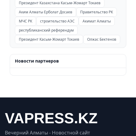
Президент Казахстана Касым-Жомарт Токаев
Аким Алматы Ерболат Досаев
Правительство РК
МЧС РК
строительство АЭС
Акимат Алматы
республиканский референдум
Президент Касым-Жомарт Токаев
Олжас Бектенов
Новости партнеров
Вечерний Алматы - Новостной сайт