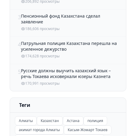
206,892 просмотры
Пенсионный фонд Казахстана сделал
3
заявление
186,606 просмотры
Патрульная полиция Казахстана перешла на
4
усиленное дежурство
174,628 просмотры
Русские должны выучить казахский язык –
5
речь Токаева исковеркали юзеры Казнета
170,991 просмотры
Теги
Алматы
Казахстан
Астана
полиция
акимат города Алматы
Касым-Жомарт Токаев